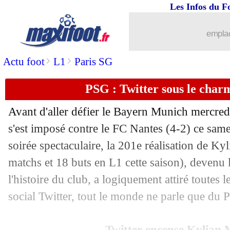
Les Infos du F
emplac
>
>
Actu foot
L1
Paris SG
PSG : Twitter sous le cha
Avant d'aller défier le Bayern Munich mercred
s'est imposé contre le FC Nantes (4-2) ce sam
soirée spectaculaire, la 201e réalisation de K
matchs et 18 buts en L1 cette saison), devenu 
l'histoire du club, a logiquement attiré toutes l
social Twitter, tout le monde ne parle que du P
Twitter encense Kylian