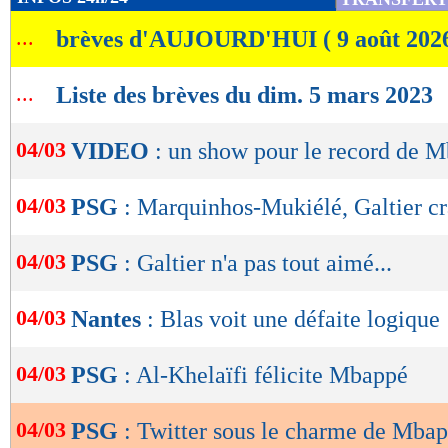
de
...
brèves d'AUJOURD'HUI ( 9 août 202
lecture
OK
...
Liste des brèves du dim. 5 mars 2023
04/03
VIDEO
: un show pour le record de 
04/03
PSG
: Marquinhos-Mukiélé, Galtier cr
04/03
PSG
: Galtier n'a pas tout aimé...
04/03
Nantes
: Blas voit une défaite logique
04/03
PSG
: Al-Khelaïfi félicite Mbappé
04/03
PSG
: Twitter sous le charme de Mba