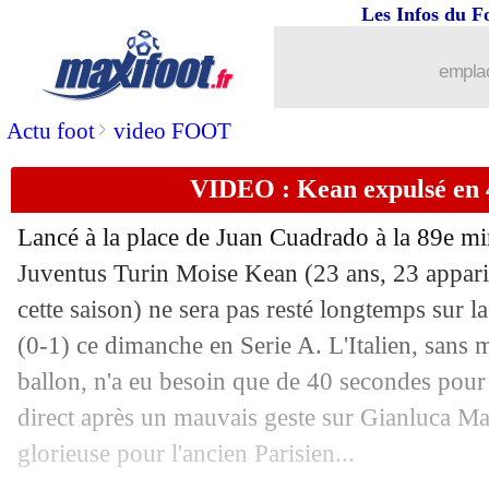
Les Infos du F
emplac
>
Actu foot
video FOOT
VIDEO : Kean expulsé en 4
Lancé à la place de Juan Cuadrado à la 89e min
Juventus Turin Moise Kean (23 ans, 23 apparit
cette saison) ne sera pas resté longtemps sur 
(0-1) ce dimanche en Serie A. L'Italien, sans
ballon, n'a eu besoin que de 40 secondes pour
direct après un mauvais geste sur Gianluca Ma
glorieuse pour l'ancien Parisien...