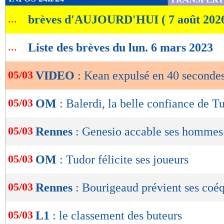
de
...
brèves d'AUJOURD'HUI ( 7 août 202
lecture
OK
...
Liste des brèves du lun. 6 mars 2023
05/03
VIDEO
: Kean expulsé en 40 secondes
05/03
OM
: Balerdi, la belle confiance de T
05/03
Rennes
: Genesio accable ses hommes
05/03
OM
: Tudor félicite ses joueurs
05/03
Rennes
: Bourigeaud prévient ses coéq
05/03
L1
: le classement des buteurs