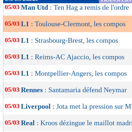
08/02
Vict.
3-1
de
05/03
Man Utd
: Ten Hag a remis de l'ordre
buts
encaissés/match
lecture
1,31
1,66 -
statistiques toutes compétitions con
05/03
L1
: Toulouse-Clermont, les compos
OK
Lu 1.891 fois
- Damien Da Silva 
05/03
L1
: Strasbourg-Brest, les compos
05/03
L1
: Reims-AC Ajaccio, les compos
05/03
L1
: Montpellier-Angers, les compos
05/03
Rennes
: Santamaria défend Neymar
05/03
Liverpool
: Jota met la pression sur 
05/03
Real
: Kroos dézingue le maillot madr