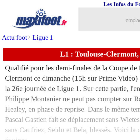
Les Infos du F
05/03
EdF
: Nkunku absent pour les Bleus ?
emplac
05/03
Esp.
: le Barça met la pression sur le 
>
Actu foot
Ligue 1
05/03
Monaco
: la grosse frustration de Cle
L1 : Toulouse-Clermont,
05/03
Angers
: la colère froide de Bouhaza
Qualifié pour les demi-finales de la Coupe de 
05/03
Barça
: Xavi encense Koundé
Clermont ce dimanche (15h sur Prime Vidéo) 
la 26e journée de Ligue 1. Sur cette partie, l'e
05/03
L1
: Strasbourg 0-1 Brest (fini)
Philippe Montanier ne peut pas compter sur Ra
Healey, en phase de reprise. Dans le même te
05/03
L1
: Reims 1-0 Ajaccio (fini)
Pascal Gastien fait se déplacement sans Wiete
sans Caufriez, Seidu et Bela, blessés. Voici l
05/03
L1
: Toulouse 0-1 Clermont (fini)