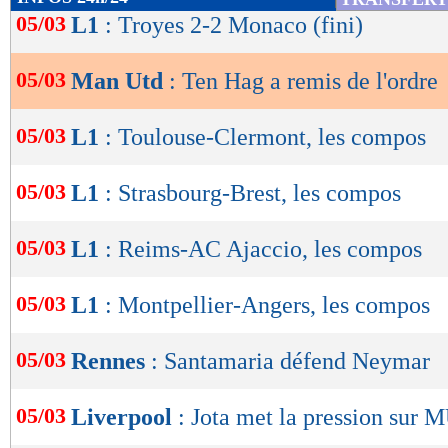
de
05/03
L1
: Troyes 2-2 Monaco (fini)
lecture
05/03
Man Utd
: Ten Hag a remis de l'ordre
OK
05/03
L1
: Toulouse-Clermont, les compos
05/03
L1
: Strasbourg-Brest, les compos
05/03
L1
: Reims-AC Ajaccio, les compos
05/03
L1
: Montpellier-Angers, les compos
05/03
Rennes
: Santamaria défend Neymar
05/03
Liverpool
: Jota met la pression sur 