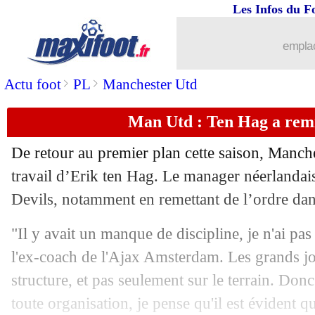
Les Infos du F
05/03
Strasbourg
: Antonetti a vu des manq
emplac
05/03
EdF
: Nkunku absent pour les Bleus ?
>
>
Actu foot
PL
Manchester Utd
05/03
Esp.
: le Barça met la pression sur le 
Man Utd : Ten Hag a remi
05/03
Monaco
: la grosse frustration de Cle
De retour au premier plan cette saison, Manch
05/03
Angers
: la colère froide de Bouhaza
travail d’Erik ten Hag. Le manager néerlanda
Devils, notamment en remettant de l’ordre dans
05/03
Barça
: Xavi encense Koundé
"Il y avait un manque de discipline, je n'ai pas 
05/03
L1
: Strasbourg 0-1 Brest (fini)
l'ex-coach de l'Ajax Amsterdam. Les grands j
structure, et pas seulement sur le terrain. Donc
05/03
L1
: Reims 1-0 Ajaccio (fini)
toute organisation, je pense qu'il est évident qu