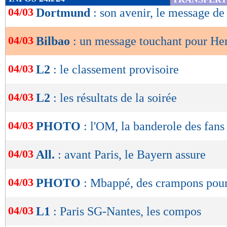
de
04/03
Dortmund
: son avenir, le message d
lecture
04/03
Bilbao
: un message touchant pour He
OK
04/03
L2
: le classement provisoire
04/03
L2
: les résultats de la soirée
04/03
PHOTO
: l'OM, la banderole des fan
04/03
All.
: avant Paris, le Bayern assure
04/03
PHOTO
: Mbappé, des crampons pour
04/03
L1
: Paris SG-Nantes, les compos