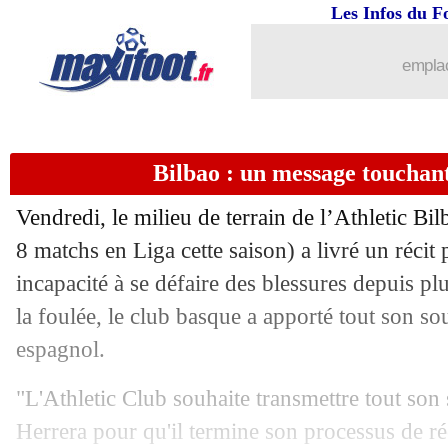
Les Infos du F
04/03
PSG
: Marquinhos-Mukiélé, Galtier cr
emplac
04/03
PSG
: Galtier n'a pas tout aimé...
04/03
Nantes
: Blas voit une défaite logique
Bilbao : un message touchan
04/03
PSG
: Al-Khelaïfi félicite Mbappé
Vendredi, le milieu de terrain de l’Athletic Bi
04/03
PSG
: Twitter sous le charme de Mba
8 matchs en Liga cette saison) a livré un réci
incapacité à se défaire des blessures depuis pl
04/03
PSG
: Pereira satisfait, mais...
la foulée, le club basque a apporté tout son sou
espagnol.
04/03
PSG
: Mbappé prévient le Bayern
"L'Athletic Club souhaite transmettre tout son 
04/03
PSG
: Mbappé savoure son record
Herrera pour qu'il termine son processus de r