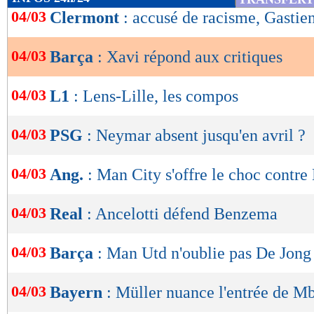
de
04/03
Clermont
: accusé de racisme, Gastien
lecture
04/03
Barça
: Xavi répond aux critiques
OK
04/03
L1
: Lens-Lille, les compos
04/03
PSG
: Neymar absent jusqu'en avril ?
04/03
Ang.
: Man City s'offre le choc contr
04/03
Real
: Ancelotti défend Benzema
04/03
Barça
: Man Utd n'oublie pas De Jong
04/03
Bayern
: Müller nuance l'entrée de M