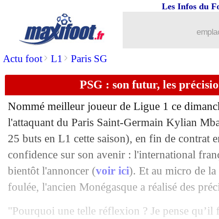
Les Infos du F
16/05
PSG
: la C1, Ronaldinho n'est pas inqu
emplac
16/05
EdF
: Terrier présélectionné
>
>
Actu foot
L1
Paris SG
16/05
VIDEO
: Zlatan casse la vitre du bus !
PSG : son futur, les précis
16/05
PHOTOS
: la maison de Romeyer van
Nommé meilleur joueur de Ligue 1 ce dimanc
l'attaquant du Paris Saint-Germain Kylian Mb
16/05
PSG
: Pécresse veut sanctionner Guey
25 buts en L1 cette saison), en fin de contrat e
16/05
confidence sur son avenir : l'international fran
PSG
: Donnarumma ne compte pas par
bientôt l'annoncer (
voir ici
). Et au micro de l
16/05
Man Utd
: Ten Hag répond à Ronaldo
foulée, l'ancien Monégasque a réalisé des préc
16/05
L1
: le classement des passeurs décisif
"Pourquoi une telle réflexion ? Je pense qu’il fa