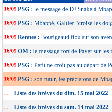
de
16/05
PSG
: le message de DJ Snake à Mba
lecture
OK
16/05
PSG
: Mbappé, Galtier "croise les doi
16/05
Rennes
: Bourigeaud flou sur son aven
16/05
OM
: le message fort de Payet sur les 
16/05
PSG
: Petit ne croit pas au départ de 
16/05
PSG
: son futur, les précisions de Mb
...
Liste des brèves du dim. 15 mai 2022
...
Liste des brèves du sam. 14 mai 2022