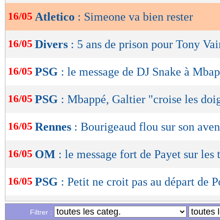
16/05
Atletico
: Simeone va bien rester
OK
16/05
Divers
: 5 ans de prison pour Tony Vai
16/05
PSG
: le message de DJ Snake à Mba
16/05
PSG
: Mbappé, Galtier "croise les doi
16/05
Rennes
: Bourigeaud flou sur son aven
16/05
OM
: le message fort de Payet sur les 
16/05
PSG
: Petit ne croit pas au départ de 
16/05
PSG
: son futur, les précisions de Mb
Filtrer :