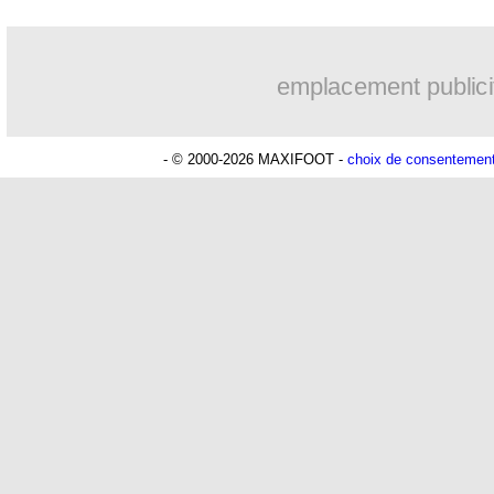
...
Liste des brèves du dim. 15 mai 2022
emplacement publici
...
Liste des brèves du sam. 14 mai 2022
- © 2000-2026 MAXIFOOT -
choix de consentemen