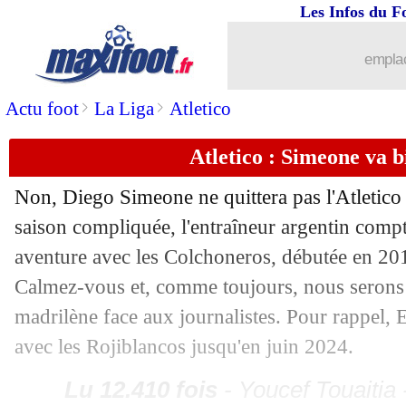
Les Infos du F
16/05
Bayern
: Lewandowski retenu, sauf si.
emplac
16/05
Tottenham
: Conte, Kane prend positi
>
>
Actu foot
La Liga
Atletico
16/05
PSG
: la C1, Ronaldinho n'est pas inqu
Atletico : Simeone va b
16/05
EdF
: Terrier présélectionné
Non, Diego Simeone ne quittera pas l'Atletico
saison compliquée, l'entraîneur argentin comp
16/05
VIDEO
: Zlatan casse la vitre du bus !
aventure avec les Colchoneros, débutée en 2011.
16/05
PHOTOS
: la maison de Romeyer van
Calmez-vous et, comme toujours, nous serons 
madrilène face aux journalistes. Pour rappel, 
16/05
PSG
: Pécresse veut sanctionner Guey
avec les Rojiblancos jusqu'en juin 2024.
16/05
PSG
: Donnarumma ne compte pas par
Lu 12.410 fois
- Youcef Touaitia 