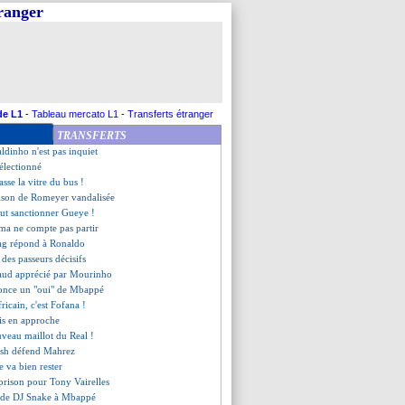
tranger
s Porto ?
ann finalement conservé ?
leur joueur de Bundesliga !
ons réclamées contre Gueye
évalué à 60 M€ ?
 record financièrement
e son avenir
de L1
-
Tableau mercato L1
-
Transferts étranger
wski retenu, sauf si...
TRANSFERTS
te, Kane prend position
aldinho n'est pas inquiet
sélectionné
asse la vitre du bus !
aison de Romeyer vandalisée
eut sanctionner Gueye !
a ne compte pas partir
ag répond à Ronaldo
 des passeurs décisifs
aud apprécié par Mourinho
once un "oui" de Mbappé
fricain, c'est Fofana !
is en approche
uveau maillot du Real !
lish défend Mahrez
 va bien rester
 prison pour Tony Vairelles
e de DJ Snake à Mbappé