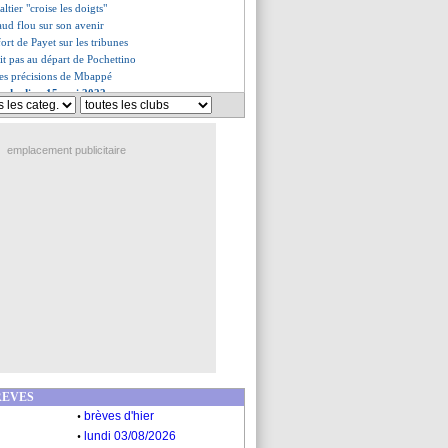
tier "croise les doigts"
aud flou sur son avenir
fort de Payet sur les tribunes
oit pas au départ de Pochettino
 les précisions de Mbappé
es du dim. 15 mai 2022
es du sam. 14 mai 2022
emplacement publicitaire
REVES
.
brèves d'hier
.
lundi 03/08/2026