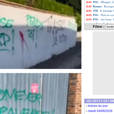
PSG
: Mbappé, Gal
16/05
Rennes
: Bourige
16/05
OM
: le message 
16/05
PSG
: Petit ne cr
16/05
PSG
: son futur,
16/05
Liste des brèv
...
Filtrer :
Liste des brèv
...
ARCHIVES DES B
.
brèves du jour
.
mardi 04/08/2026