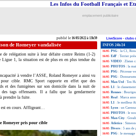
Les Infos du Football Français et E
ASSE
: Maçon ver
16/05
Atletico
: Griezm
16/05
All.
: Nkunku meil
16/05
emplacement publicitaire
PSG
: des sancti
16/05
Benfica
: Nunez 
16/05
PSG
: une saison
16/05
OM
: Dieng scell
16/05
publié le
16/05/2022 à 13h59
LiveScore
-
clubs 
Bayern
: Lewando
16/05
son de Romeyer vandalisée
INFOS 24h/24
Tottenham
: Con
16/05
PSG
: la C1, Ron
16/05
e de relégation suite à leur défaite contre Reims (1-2)
EdF
: Terrier pré
16/05
 Ligue 1, la situation est de plus en en plus tendue du
VIDEO
: Zlatan c
16/05
PHOTOS
: la m
16/05
PSG
: Pécresse v
16/05
 incapacité à vendre l’ASSE, Roland Romeyer a ainsi vu
PSG
: Donnarumm
16/05
e pour cible. RMC Sport rapporte en effet que des
Man Utd
: Ten H
16/05
rds et des fumigènes sur son domicile dans la nuit de
L1
: le classement
16/05
 des tags offensants. Il a fallu que la gendarmerie
Rennes
: Bourige
16/05
à prendre la fuite.
Real
: Marca ann
16/05
L1
: le meilleur A
16/05
e est en cours. Affligeant…
Lyon
: un Caenna
16/05
PHOTOS
: le no
16/05
Man City
: Grea
16/05
e Romeyer pris pour cible
Atletico
: Simeone
16/05
Divers
: 5 ans de
16/05
PSG
: le messag
16/05