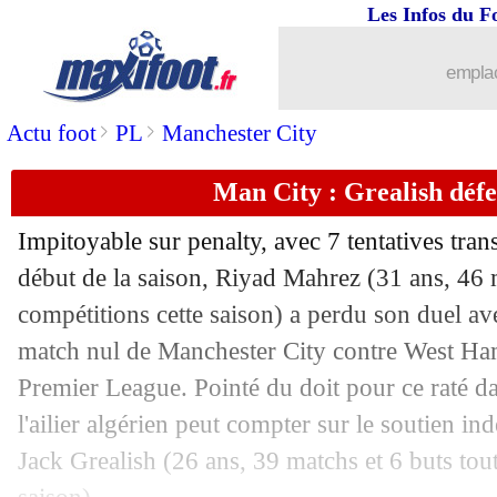
Les Infos du F
16/05
PSG
: une saison record financièreme
emplac
16/05
OM
: Dieng scelle son avenir
>
>
Actu foot
PL
Manchester City
16/05
Bayern
: Lewandowski retenu, sauf si.
Man City : Grealish dé
16/05
Tottenham
: Conte, Kane prend positi
Impitoyable sur penalty, avec 7 tentatives tran
16/05
PSG
: la C1, Ronaldinho n'est pas inqu
début de la saison, Riyad Mahrez (31 ans, 46 
compétitions cette saison) a perdu son duel a
16/05
EdF
: Terrier présélectionné
match nul de Manchester City contre West Ha
Premier League. Pointé du doit pour ce raté da
16/05
VIDEO
: Zlatan casse la vitre du bus !
l'ailier algérien peut compter sur le soutien in
Jack Grealish (26 ans, 39 matchs et 6 buts tou
16/05
PHOTOS
: la maison de Romeyer van