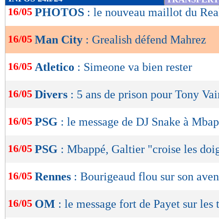
de
16/05
PHOTOS
: le nouveau maillot du Rea
lecture
16/05
Man City
: Grealish défend Mahrez
OK
16/05
Atletico
: Simeone va bien rester
16/05
Divers
: 5 ans de prison pour Tony Vai
16/05
PSG
: le message de DJ Snake à Mba
16/05
PSG
: Mbappé, Galtier "croise les doi
16/05
Rennes
: Bourigeaud flou sur son aven
16/05
OM
: le message fort de Payet sur les 