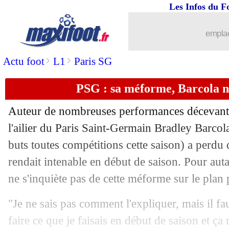
Les Infos du F
...
Liste des brèves du mar. 10 décembre
emplac
09/12
LdC
: Salzbourg-PSG, la répartition 1
>
>
Actu foot
L1
Paris SG
09/12
EdF
: Mbappé et le capitanat, Diallo r
PSG : sa méforme, Barcola ne
09/12
L2
: Metz grimpe sur le podium
Auteur de nombreuses performances décevante
09/12
OM
: contre l'ASSE, Longoria a adoré
l'ailier du Paris Saint-Germain Bradley
Barcol
buts toutes compétitions cette saison) a perdu d
09/12
Barça
: Nico Williams voudrait venir
rendait intenable en début de saison. Pour autan
ne s'inquiète pas de cette méforme sur le plan
09/12
PSG
: Barcola soutient Luis Enrique
"Je ne sais pas comment l'expliquer, mais il fa
09/12
Brest
: 7 absents contre Eindhoven
faire ce que je faisais en début de saison et ça 