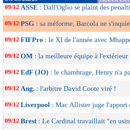
de
09/12
ASSE
: Dall'Oglio se plaint des penalt
lecture
09/12
PSG
: sa méforme, Barcola ne s'inquiè
OK
09/12
FIFPro
: le XI de l'année avec Mbapp
09/12
OM
: la meilleure équipe à l'extérieu
09/12
EdF (JO)
: le chambrage, Henry n'a p
09/12
Ang.
: l'arbitre David Coote viré !
09/12
Liverpool
: Mac Allister juge l'apport 
09/12
Brest
: Le Cardinal travaillait "en usi