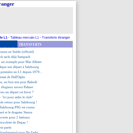
e équipe à l'extérieur d'Europe
tranger
ambrage, Henry n'a pas apprécié
avid Coote viré !
llister juge l'apport de Slot
l travaillait "en usine"
fié, le Petit Poucet change
 prend sa retraite
ssi bientôt prolongé ?
de L1
-
Tableau mercato L1
-
Transferts étranger
e sa nouvelle vie marseillaise
TRANSFERTS
bsent deux semaines ?
ourne en Suède (officiel)
h tacle déjà Sampaoli
, un exemple pour Mac Allister
lique son départ à Salzbourg
 première en L1 depuis 1979...
constat de Dall'Oglio
ne, un bon test pour Balerdi
a élogieux envers Palmer
ers un départ cet hiver ?
 "ici pour aider le club"
de retour pour Salzbourg !
de Salzbourg-PSG est connu
ré et le dragster Simon
ouverte pour 2 latéraux
 bicyclette de Depay !
ut partir
 fondamental pour De Zerbi