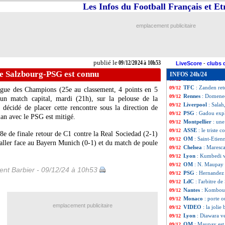
OM
: la meilleur
09/12
Les Infos du Football Français et E
EdF (JO)
: le ch
09/12
Ang.
: l'arbitre D
09/12
emplacement publicitaire
Liverpool
: Mac A
09/12
Brest
: Le Cardina
09/12
CdF
: un disquali
09/12
Botafogo
: Rafael
09/12
publié le
09/12/2024 à 10h53
Inter Miami
: Me
09/12
LiveScore
-
clubs 
OM
: Rabiot ador
09/12
de Salzbourg-PSG est connu
INFOS 24h/24
Milan
: Pulisic a
09/12
TFC
: Zanden ret
09/12
igue des Champions (25e au classement, 4 points en 5
Rennes
: Domenec
09/12
 un match capital, mardi (21h), sur la pelouse de la
Liverpool
: Salah
09/12
écidé de placer cette rencontre sous la direction de
PSG
: Gadou exp
09/12
ilan avec le PSG est mitigé.
Montpellier
: une
09/12
ASSE
: le triste 
09/12
u 8e de finale retour de C1 contre la Real Sociedad (2-1)
OM
: Saint-Etien
09/12
e aller face au Bayern Munich (0-1) et du match de poule
Chelsea
: Maresc
09/12
Lyon
: Kumbedi v
09/12
OM
: N. Maupay -
09/12
nt Barbier - 09/12/24 à 10h53
PSG
: Hernandez 
09/12
LdC
: l'arbitre 
09/12
Nantes
: Komboua
09/12
Monaco
: porte 
09/12
emplacement publicitaire
VIDEO
: la jolie
09/12
Lyon
: Diawara ve
09/12
OM
: Maupay est
09/12