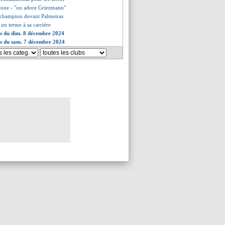
eone - "on adore Griezmann"
 champion devant Palmeiras
 un terme à sa carrière
es du dim. 8 décembre 2024
es du sam. 7 décembre 2024