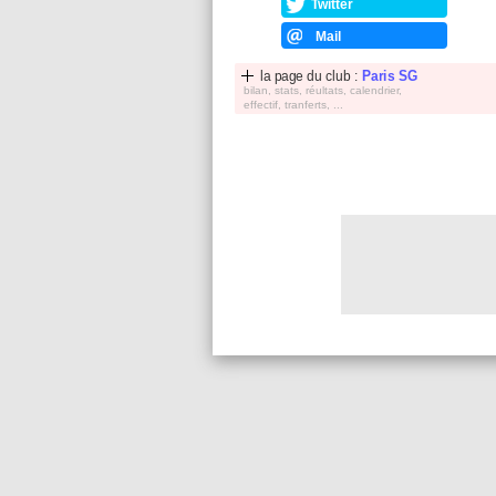
Twitter
Mail
la page du club :
Paris SG
bilan, stats, réultats, calendrier,
effectif, tranferts, ...