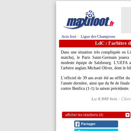
Actu foot
Ligue des Champions
>
LdC : l'arbitre 
Dans une situation très compliquée en L
matchs), le Paris Saint-Germain jouera
modeste équipe de Salzbourg. L'UEFA a d
l'arbitre anglais Michael Oliver, dont le b
L'officiel de 39 ans avait été au sifflet d
l'année dernière, ainsi que du 8e de final
contre Benfica (1-1) la saison précédente.
Lu 6.949 fois
- Cléme
afficher les réactions (4)
Partager