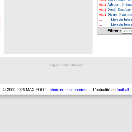
Atletico
: D. Sim
09/12
Brésil
: Botafogo
09/12
Divers
: Nani met
09/12
Liste des brèv
...
Liste des brèv
...
Filtrer :
emplacement publicitaire
- © 2000-2026 MAXIFOOT -
choix de consentement
- L'actualité du
football
-