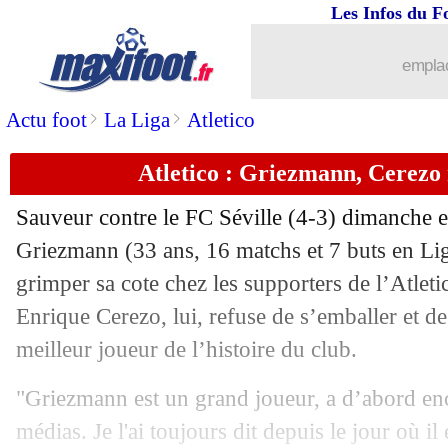
Les Infos du F
emplac
>
>
Actu foot
La Liga
Atletico
Atletico : Griezmann, Cerezo 
Sauveur contre le FC Séville (4-3) dimanche e
Griezmann
(33 ans, 16 matchs et 7 buts en Liga
grimper sa cote chez les supporters de l’Atlet
Enrique Cerezo, lui, refuse de s’emballer et 
meilleur joueur de l’histoire du club.
...
brèves d'AUJOURD'HUI ( 7 août 202
"Griezmann est un grand joueur, a d’abord enc
...
Liste des brèves du mar. 10 décembre
médias. Je l'ai toujours dit depuis le jour où il e