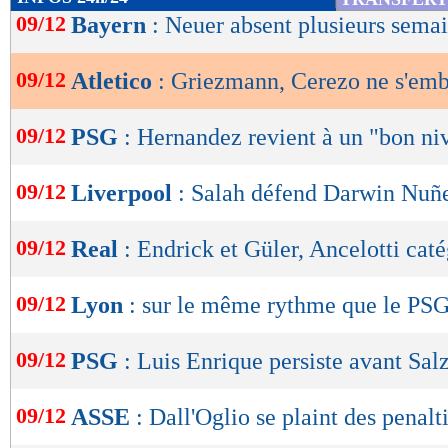
de
09/12
Bayern
: Neuer absent plusieurs sema
lecture
09/12
Atletico
: Griezmann, Cerezo ne s'emb
OK
09/12
PSG
: Hernandez revient à un "bon ni
09/12
Liverpool
: Salah défend Darwin Nuñ
09/12
Real
: Endrick et Güler, Ancelotti cat
09/12
Lyon
: sur le même rythme que le PS
09/12
PSG
: Luis Enrique persiste avant Sal
09/12
ASSE
: Dall'Oglio se plaint des penalt