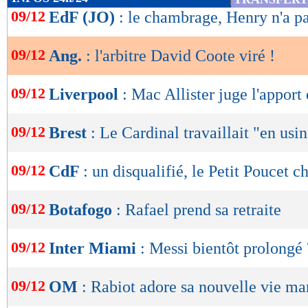
de
09/12
EdF (JO)
: le chambrage, Henry n'a p
lecture
09/12
Ang.
: l'arbitre David Coote viré !
OK
09/12
Liverpool
: Mac Allister juge l'apport 
09/12
Brest
: Le Cardinal travaillait "en usi
09/12
CdF
: un disqualifié, le Petit Poucet 
09/12
Botafogo
: Rafael prend sa retraite
09/12
Inter Miami
: Messi bientôt prolongé 
09/12
OM
: Rabiot adore sa nouvelle vie mar