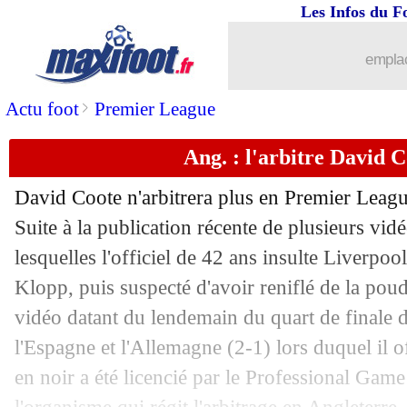
Les Infos du F
09/12
OM
: contre l'ASSE, Longoria a adoré
emplac
09/12
Barça
: Nico Williams voudrait venir
>
Actu foot
Premier League
09/12
PSG
: Barcola soutient Luis Enrique
Ang. : l'arbitre David C
09/12
Brest
: 7 absents contre Eindhoven
David Coote n'arbitrera plus en Premier Leagu
09/12
OM
: McCourt prêt à un effort pour P
Suite à la publication récente de plusieurs vid
lesquelles l'officiel de 42 ans insulte Liverpo
09/12
Bayern
: Neuer absent plusieurs sema
Klopp, puis suspecté d'avoir reniflé de la pou
vidéo datant du lendemain du quart de finale 
09/12
Atletico
: Griezmann, Cerezo ne s'emb
l'Espagne et l'Allemagne (2-1) lors duquel il 
en noir a été licencié par le Professional Gam
09/12
PSG
: Hernandez revient à un "bon ni