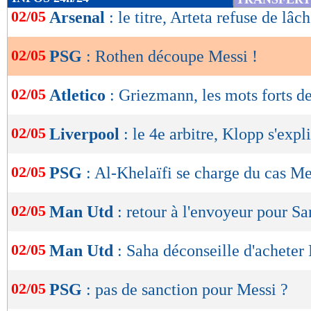
de
02/05
Arsenal
: le titre, Arteta refuse de lâc
lecture
02/05
PSG
: Rothen découpe Messi !
OK
02/05
Atletico
: Griezmann, les mots forts 
02/05
Liverpool
: le 4e arbitre, Klopp s'expl
02/05
PSG
: Al-Khelaïfi se charge du cas Me
02/05
Man Utd
: retour à l'envoyeur pour S
02/05
Man Utd
: Saha déconseille d'achete
02/05
PSG
: pas de sanction pour Messi ?