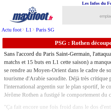
Les Infos du F
02/05
PSG
: Messi, clap de fin acté
emplac
02/05
Toulouse
: Montanier a du mal à digére
>
>
Actu foot
L1
Paris SG
02/05
Lens
: Fofana attend maintenant l'OM
PSG : Rothen découpe
02/05
Ang.
: Arsenal s'offre Chelsea !
Sans l'accord du Paris Saint-Germain, l'attaqu
02/05
L1
: le classement provisoire
matchs et 15 buts en L1 cette saison) a manqu
se rendre au Moyen-Orient dans le cadre de son
02/05
L1
: Toulouse 0-1 Lens (fini)
tourisme d'Arabie saoudite. Déjà très critique 
l'international argentin sur le plan sportif, le
02/05
All. (Cpe)
: Leipzig qualifié en finale
Jérôme Rothen a fustigé le comportement du
02/05
Barça
: Alemany va partir (officiel)
"Ça fait encore une fois froid dans le dos d'en