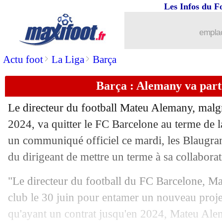
Les Infos du F
emplac
>
>
Actu foot
La Liga
Barça
Barça : Alemany va partir
Le directeur du football Mateu Alemany, malgr
2024, va quitter le FC Barcelone au terme de
un communiqué officiel ce mardi, les Blaugra
du dirigeant de mettre un terme à sa collaborat
"Le directeur du football du FC Barcelone, Ma
club le 30 juin pour entamer un nouveau proje
...
brèves d'AUJOURD'HUI ( 6 août 202
qu'ayant un contrat jusqu'en 2024, Mateu Ale