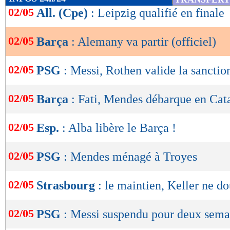
de
02/05
All. (Cpe)
: Leipzig qualifié en finale
lecture
02/05
Barça
: Alemany va partir (officiel)
OK
02/05
PSG
: Messi, Rothen valide la sanctio
02/05
Barça
: Fati, Mendes débarque en Cat
02/05
Esp.
: Alba libère le Barça !
02/05
PSG
: Mendes ménagé à Troyes
02/05
Strasbourg
: le maintien, Keller ne do
02/05
PSG
: Messi suspendu pour deux sema