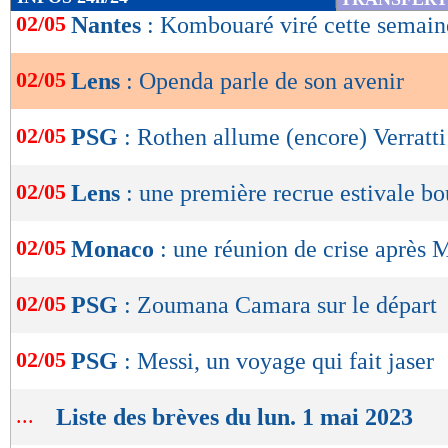
de
02/05
Nantes
: Kombouaré viré cette semain
lecture
02/05
Lens
: Openda parle de son avenir
OK
02/05
PSG
: Rothen allume (encore) Verratti
02/05
Lens
: une première recrue estivale bo
02/05
Monaco
: une réunion de crise après 
02/05
PSG
: Zoumana Camara sur le départ
02/05
PSG
: Messi, un voyage qui fait jaser
...
Liste des brèves du lun. 1 mai 2023