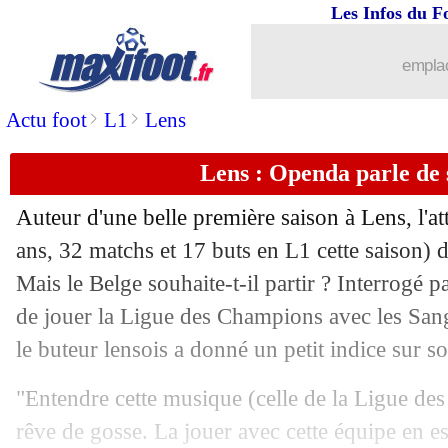
Les Infos du F
02/05
Tottenham
: Kane, le conseil de Nevil
emplac
02/05
OM
: Gautreau vole à la rescousse de 
>
>
Actu foot
L1
Lens
02/05
Chelsea
: Tuchel, Havertz n'a pas com
Lens : Openda parle de 
02/05
PSG
: Icardi en route pour Fulham ?
Auteur d'une belle première saison à Lens, l'a
02/05
Rennes
: Diouf transféré à Bâle (offici
ans, 32 matchs et 17 buts en L1 cette saison) de
Mais le Belge souhaite-t-il partir ? Interrogé p
02/05
LdN (f)
: le groupe des Bleues
de jouer la Ligue des Champions avec les Sang
le buteur lensois a donné un petit indice sur so
02/05
Man Utd
: quand Ferdinand chambre 
"Entendre cette musique (celle de la Ligue de
02/05
Bayern
: Salihamidzic veut prolonger
rêve de gosse. La jouer avec cette équipe en est