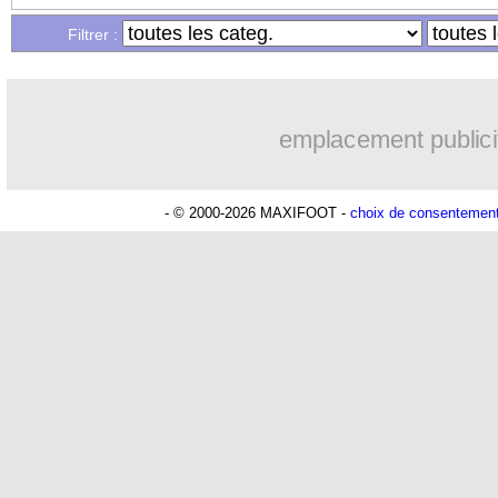
...
Liste des brèves du dim. 30 avril 2023
Filtrer :
emplacement publici
- © 2000-2026 MAXIFOOT -
choix de consentemen