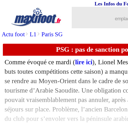
Les Infos du F
02/05
All. (Cpe)
: Leipzig qualifié en finale
emplac
02/05
Barça
: Alemany va partir (officiel)
>
>
Actu foot
L1
Paris SG
02/05
PSG
: Messi, Rothen valide la sanctio
PSG : pas de sanction p
02/05
Barça
: Fati, Mendes débarque en Cat
Comme évoqué ce mardi (
lire ici
), Lionel
Mes
02/05
Esp.
: Alba libère le Barça !
buts toutes compétitions cette saison) a manqu
se rendre au Moyen-Orient dans le cadre de son
02/05
PSG
: Mendes ménagé à Troyes
tourisme d’Arabie Saoudite. Une obligation co
pouvait vraisemblablement pas annuler, après 
02/05
Strasbourg
: le maintien, Keller ne do
séjours sur place. Problème, l’ancien Barcelona
du club pour s’envoler vers la péninsule arabi
02/05
PSG
: Messi suspendu pour deux sema