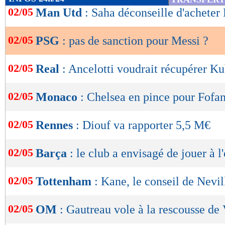
de
02/05
Man Utd
: Saha déconseille d'achete
lecture
02/05
PSG
: pas de sanction pour Messi ?
OK
02/05
Real
: Ancelotti voudrait récupérer K
02/05
Monaco
: Chelsea en pince pour Fofa
02/05
Rennes
: Diouf va rapporter 5,5 M€
02/05
Barça
: le club a envisagé de jouer à l
02/05
Tottenham
: Kane, le conseil de Nevil
02/05
OM
: Gautreau vole à la rescousse de 