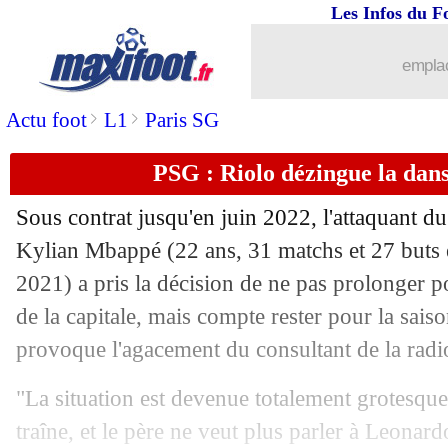
Les Infos du F
05/07
Rennes
: Camavinga a bien pris sa déc
emplac
05/07
PSG
: Hakimi tease son arrivée à Pari
>
>
Actu foot
L1
Paris SG
05/07
ASSE
: l'OM se renseigne pour Bouan
PSG : Riolo dézingue la dan
05/07
PSG
: Correa, la Lazio face à un dil
Sous contrat jusqu'en juin 2022, l'attaquant d
05/07
Juve
: Pogba n'a jamais été proche d'u
Kylian Mbappé (22 ans, 31 matchs et 27 buts 
2021) a pris la décision de ne pas prolonger 
05/07
OM
: visite médicale mardi pour Pau
de la capitale, mais compte rester pour la saiso
provoque l'agacement du consultant de la rad
05/07
Lyon
: la rumeur Onana déjà calmée
"La situation est devenue totalement grotesque
05/07
EdF
: Anelka soutient Mbappé pour le
traîne, et le père ne veut plus parler à Leonard