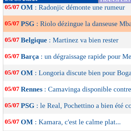
de
05/07
OM
: Radonjic démonte une rumeur
lecture
05/07
PSG
: Riolo dézingue la danseuse Mb
OK
05/07
Belgique
: Martinez va bien rester
05/07
Barça
: un dégraissage rapide pour Me
05/07
OM
: Longoria discute bien pour Bog
05/07
Rennes
: Camavinga disponible contr
05/07
PSG
: le Real, Pochettino a bien été c
05/07
OM
: Kamara, c'est le calme plat...