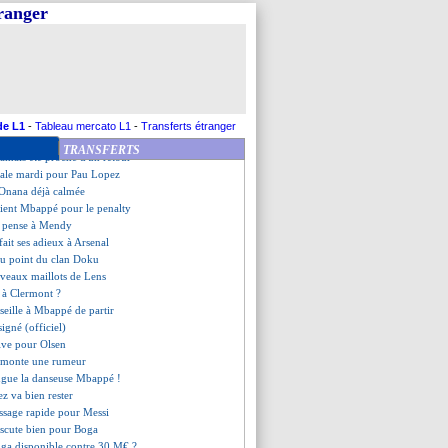
 Fekir scellé ?
tranger
 disponible en prêt !
 coince toujours avec Leeds
e les clubs...
 mise au point d'Anelka !
ga a bien pris sa décision
se son arrivée à Paris
renseigne pour Bouanga
de L1
-
Tableau mercato L1
-
Transferts étranger
 Lazio face à un dilemme
TRANSFERTS
jamais été proche d'un retour
icale mardi pour Pau Lopez
 Onana déjà calmée
tient Mbappé pour le penalty
er pense à Mendy
ait ses adieux à Arsenal
 au point du clan Doku
uveaux maillots de Lens
é à Clermont ?
seille à Mbappé de partir
igné (officiel)
ctive pour Olsen
émonte une rumeur
ingue la danseuse Mbappé !
ez va bien rester
issage rapide pour Messi
iscute bien pour Boga
ga disponible contre 30 M€ ?