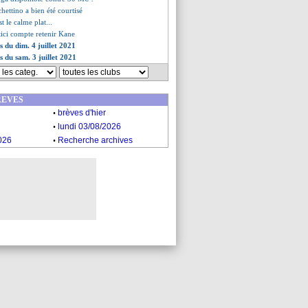
chettino a bien été courtisé
t le calme plat...
tici compte retenir Kane
s du dim. 4 juillet 2021
s du sam. 3 juillet 2021
REVES
.
brèves d'hier
.
lundi 03/08/2026
.
026
Recherche archives