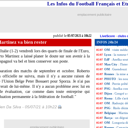
Betis
: l'avenir de
05/07
Les Infos du Football Français et E
Man Utd
: De Gea
05/07
Lyon
: Cornet, ça
05/07
emplacement publicitaire
JO
: Ripoll épargn
05/07
PSG
: Mbappé, la
05/07
Rennes
: Camavin
05/07
PSG
: Hakimi tea
05/07
publié le
05/07/2021 à 10h22
ASSE
: l'OM se 
05/07
LiveScore
-
clubs 
PSG
: Correa, la
05/07
artinez va bien rester
INFOS 24h/24
Juve
: Pogba n'a 
05/07
OM
: visite méd
05/07
Italie (1-2) vendredi lors des quarts de finale de l'Euro,
Lyon
: la rumeur
05/07
o Martinez a laissé planer le doute sur son avenir à la
EdF
: Anelka sou
05/07
 espagnol va bel et bien conserver son poste.
Man City
: l'Int
05/07
OM
: Guendouzi f
05/07
ration des matchs de septembre et octobre. Roberto
Rennes
: la mise
05/07
officielle ne suivra, mais il n'y a aucune raison de
PHOTO
: les no
05/07
de l'Union Belge Peter Bossaert pour Sporza. Je n'ai pas
OM
: Perrin prêt
05/07
rerait de lui-même. Il n'y a aucun problème avec lui en
PSG
: Anelka con
05/07
le évaluation, car comme dans toute entreprise qui
Dijon
: Congré a s
05/07
aluation permanente à la fédération de football."
Roma
: Lille s'a
05/07
OM
: Radonjic d
05/07
en Da Silva - 05/07/21 à 10h22
PSG
: Riolo déz
05/07
Belgique
: Martin
05/07
Barça
: un dégra
05/07
OM
: Longoria d
05/07
emplacement publicitaire
Rennes
: Camavin
05/07