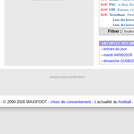
PSG
: le Real, Po
05/07
OM
: Kamara, c'es
05/07
Tottenham
: Para
05/07
Liste des brève
...
Liste des brève
...
Filtrer :
ARCHIVES DES B
.
brèves du jour
.
mardi 04/08/2026
.
dimanche 02/08/2
emplacement publicitaire
- © 2000-2026 MAXIFOOT -
choix de consentement
- L'actualité du
football
-