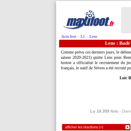
Actu foot
L1
Lens
>
>
Lens : Badé 
Comme prévu ces derniers jours, le défens
saison 2020-2021) quitte Lens pour Renne
breton a officialisé le recrutement du je
français, le natif de Sèvres a été recruté 
Loïc B
Lu 10.395 fois
- Dami
afficher les réactions (+)