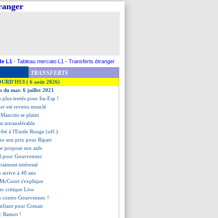
tranger
de L1
-
Tableau mercato L1
-
Transferts étranger
TRANSFERTS
OURD'HUI ( 6 août 2026)
s du mar. 6 juillet 2021
es plus tentés pour Ita-Esp !
ier est revenu musclé
 Mancini se plaint
si intransférable
êté à l'Etoile Rouge (off.)
xe son prix pour Ripart
se propose son aide
ciel pour Gourvennec
vraiment intéressé
 arrive à 40 ans
 McCourt s'explique
er critique Löw
on contre Gourvennec !
onfiant pour Coman
ec Ramos !