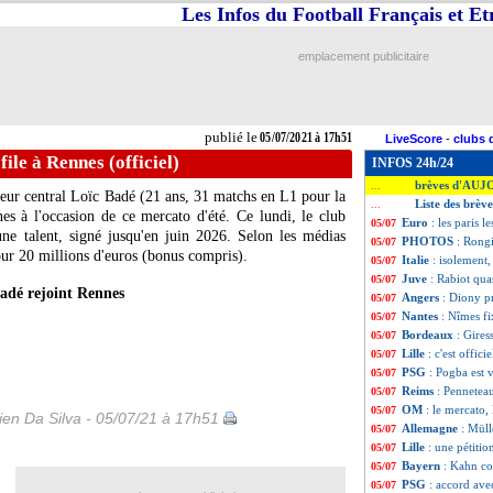
Les Infos du Football Français et E
emplacement publicitaire
publié le
05/07/2021 à 17h51
LiveScore
-
clubs 
file à Rennes (officiel)
INFOS 24h/24
brèves d'AUJ
...
eur central Loïc Badé (21 ans, 31 matchs en L1 pour la
Liste des brève
...
s à l'occasion de ce mercato d'été. Ce lundi, le club
Euro
: les paris l
05/07
une talent, signé jusqu'en juin 2026. Selon les médias
PHOTOS
: Rong
05/07
pour 20 millions d'euros (bonus compris).
Italie
: isolement,
05/07
Juve
: Rabiot qua
05/07
adé rejoint Rennes
Angers
: Diony pr
05/07
Nantes
: Nîmes fi
05/07
Bordeaux
: Gires
05/07
Lille
: c'est offi
05/07
PSG
: Pogba est 
05/07
Reims
: Penneteau
05/07
OM
: le mercato,
05/07
en Da Silva - 05/07/21 à 17h51
Allemagne
: Müll
05/07
Lille
: une pétiti
05/07
Bayern
: Kahn c
05/07
PSG
: accord av
05/07