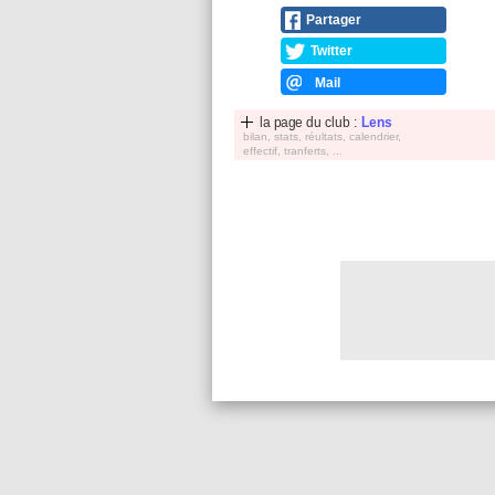
Partager
Twitter
Mail
la page du club :
Lens
bilan, stats, réultats, calendrier,
effectif, tranferts, ...