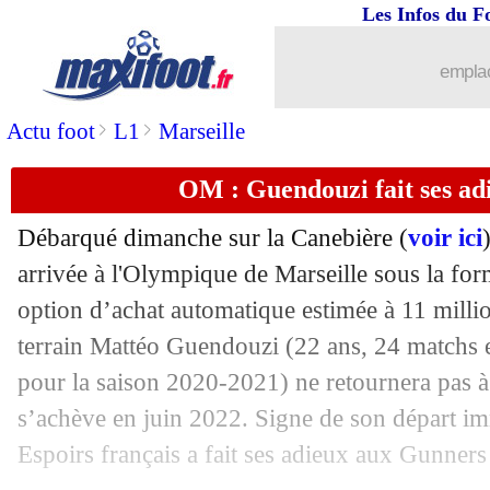
Les Infos du F
05/07
Atletico
: Marcos Paulo arrive libre (of
emplac
05/07
Inter
: une nouvelle piste pour l'aprè
>
>
Actu foot
L1
Marseille
05/07
ASSE
: l'appel du pied de Mirallas
OM : Guendouzi fait ses ad
05/07
Betis
: l'avenir de Fekir scellé ?
Débarqué dimanche sur la Canebière (
voir ici
05/07
Man Utd
: De Gea disponible en prêt 
arrivée à l'Olympique de Marseille sous la fo
option d’achat automatique estimée à 11 millio
05/07
Lyon
: Cornet, ça coince toujours ave
terrain Mattéo Guendouzi (22 ans, 24 matchs 
pour la saison 2020-2021) ne retournera pas à
05/07
JO
: Ripoll épargne les clubs...
s’achève en juin 2022. Signe de son départ imm
Espoirs français a fait ses adieux aux Gunners
05/07
PSG
: Mbappé, la mise au point d'Ane