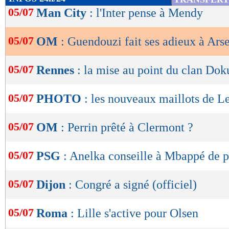
très vite fait son trou sous les ordres d’Unai
de
05/07
Man City
: l'Inter pense à Mendy
lecture
progressivement en disgrâce avec Mikel Arteta
avec le club londonien pour 1 but inscrit.
05/07
OM
: Guendouzi fait ses adieux à Ars
OK
Lu 31.981 fois
- Romain Lantheaume
05/07
Rennes
: la mise au point du clan Dok
05/07
PHOTO
: les nouveaux maillots de L
05/07
OM
: Perrin prêté à Clermont ?
05/07
PSG
: Anelka conseille à Mbappé de p
05/07
Dijon
: Congré a signé (officiel)
05/07
Roma
: Lille s'active pour Olsen