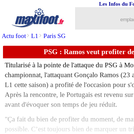
Les Infos du F
11/05
Inter
: deux départs entérinés
emplac
11/05
Le Havre
: Digard ne jette pas l'épong
>
>
Actu foot
L1
Paris SG
11/05
PSG
: le Clasico, Luis Enrique a un pr
PSG : Ramos veut profiter d
11/05
VIDEO
: l'action folle de Pavlidis
Titularisé à la pointe de l'attaque du PSG à Mo
championnat, l'attaquant Gonçalo
Ramos
(23 a
11/05
Barça
: Raphinha ne pense qu'à prolo
L1 cette saison) a profité de l'occasion pour s'
11/05
Après la rencontre, le Portugais est revenu su
OM
: le rappel de De Zerbi sur Gree
avant d'évoquer son temps de jeu réduit.
11/05
Lille
: Genesio compare ses joueurs à 
"Ça fait du bien de profiter du moment, de ma
11/05
OM
: finir 2e serait un miracle pour D
possible. C’est toujours bien de marquer un trip