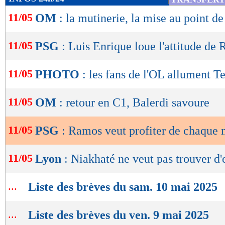
de
11/05
OM
: la mutinerie, la mise au point d
lecture
OK
11/05
PSG
: Luis Enrique loue l'attitude de
11/05
PHOTO
: les fans de l'OL allument Te
11/05
OM
: retour en C1, Balerdi savoure
11/05
PSG
: Ramos veut profiter de chaque 
11/05
Lyon
: Niakhaté ne veut pas trouver d
...
Liste des brèves du sam. 10 mai 2025
...
Liste des brèves du ven. 9 mai 2025