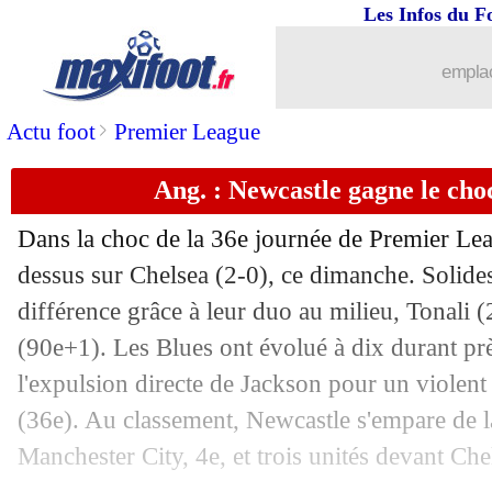
Les Infos du F
11/05
Trophées UNFP
: Doué sacré meilleur
emplac
11/05
Nice
: Dante - "se vider la tête et repar
>
Actu foot
Premier League
11/05
Barça
: quasiment champion, Yamal s
Ang. : Newcastle gagne le cho
11/05
Esp.
: le classement après le Clasico
Dans la choc de la 36e journée de Premier Lea
11/05
Esp.
: Barça 4-3 Real (fini)
dessus sur Chelsea (2-0), ce dimanche. Solides,
différence grâce à leur duo au milieu, Tonali
11/05
VIDEO
: Mbappé voit triple et relance
(90e+1). Les Blues ont évolué à dix durant prè
l'expulsion directe de Jackson pour un viole
11/05
Bayern
: Kane a faim de titres
(36e). Au classement, Newcastle s'empare de l
Manchester City, 4e, et trois unités devant Che
11/05
All.
: Dortmund cartonne le Bayer !