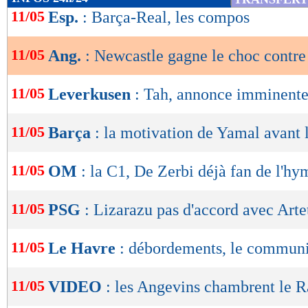
de
11/05
Esp.
: Barça-Real, les compos
lecture
11/05
Ang.
: Newcastle gagne le choc contre
OK
11/05
Leverkusen
: Tah, annonce imminent
11/05
Barça
: la motivation de Yamal avant 
11/05
OM
: la C1, De Zerbi déjà fan de l'h
11/05
PSG
: Lizarazu pas d'accord avec Arte
11/05
Le Havre
: débordements, le commun
11/05
VIDEO
: les Angevins chambrent le 