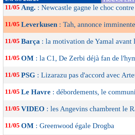
de
11/05
Ang.
: Newcastle gagne le choc contre
lecture
11/05
Leverkusen
: Tah, annonce imminent
OK
11/05
Barça
: la motivation de Yamal avant 
11/05
OM
: la C1, De Zerbi déjà fan de l'h
11/05
PSG
: Lizarazu pas d'accord avec Arte
11/05
Le Havre
: débordements, le commun
11/05
VIDEO
: les Angevins chambrent le 
11/05
OM
: Greenwood égale Drogba