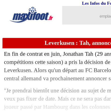
Les Infos du F
11/05
Nice
: Dante - "se vider la tête et repar
emplac
11/05
Barça
: quasiment champion, Yamal s
11/05
Esp.
: le classement après le Clasico
Leverkusen : Tah, annon
11/05
Esp.
: Barça 4-3 Real (fini)
En fin de contrat en juin, Jonathan
Tah
(29 ans
11/05
VIDEO
: Mbappé voit triple et relance
compétitions cette saison) a pris la décision de
Leverkusen. Alors qu'un départ au FC Barcelo
11/05
Bayern
: Kane a faim de titres
central allemand va prochainement annoncer sa
11/05
All.
: Dortmund cartonne le Bayer !
"Je prendrai bientôt une décision au sujet de
veux pas fixer de date. Mais ce ne sera pas da
11/05
Ang.
: Man Utd et Tottenham, c'est trist
joueur passé par Hambourg dans les colonnes 