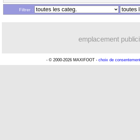
...
Liste des brèves du ven. 9 mai 2025
Filtrer :
emplacement publici
- © 2000-2026 MAXIFOOT -
choix de consentemen