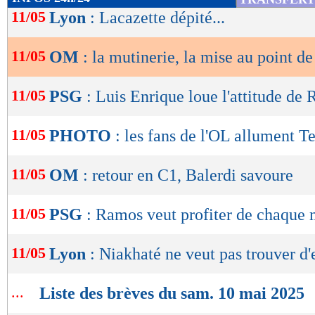
de
11/05
Lyon
: Lacazette dépité...
lecture
Pour rappel, l'OM va terminer cette saison au
réception de Rennes la semaine prochaine.
11/05
OM
: la mutinerie, la mise au point d
OK
Lu 34.132 fois
- Damien Da Silva 
11/05
PSG
: Luis Enrique loue l'attitude de
11/05
PHOTO
: les fans de l'OL allument Te
11/05
OM
: retour en C1, Balerdi savoure
11/05
PSG
: Ramos veut profiter de chaque 
11/05
Lyon
: Niakhaté ne veut pas trouver d
...
Liste des brèves du sam. 10 mai 2025