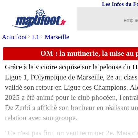
Les Infos du F
11/05
Monaco
: Akliouche se prononce sur s
emplac
11/05
Inter
: deux départs entérinés
>
>
Actu foot
L1
Marseille
11/05
Le Havre
: Digard ne jette pas l'épong
OM : la mutinerie, la mise au 
11/05
PSG
: le Clasico, Luis Enrique a un pr
Grâce à la victoire acquise sur la pelouse du 
11/05
VIDEO
: l'action folle de Pavlidis
Ligue 1, l'Olympique de Marseille, 2e au class
validé son retour en Ligue des Champions. Al
11/05
Barça
: Raphinha ne pense qu'à prolo
2025 a été animé pour le club phocéen, l'entra
De Zerbi a affiché son bonheur en réalisant un
11/05
OM
: le rappel de De Zerbi sur Gree
relation avec son groupe.
11/05
Lille
: Genesio compare ses joueurs à 
"Ce n'est pas fini, on veut terminer 2e. Mais c'