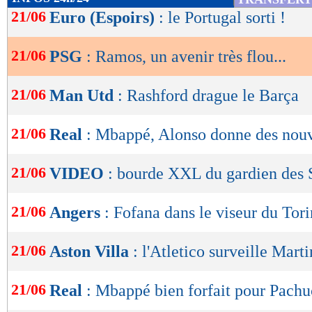
de
21/06
Euro (Espoirs)
: le Portugal sorti !
lecture
21/06
PSG
: Ramos, un avenir très flou...
OK
21/06
Man Utd
: Rashford drague le Barça
21/06
Real
: Mbappé, Alonso donne des nouv
21/06
VIDEO
: bourde XXL du gardien des
21/06
Angers
: Fofana dans le viseur du Tor
21/06
Aston Villa
: l'Atletico surveille Mart
21/06
Real
: Mbappé bien forfait pour Pachu