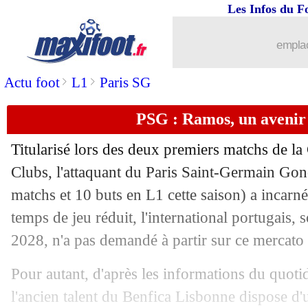
Les Infos du F
emplac
>
>
Actu foot
L1
Paris SG
...
brèves d'AUJOURD'HUI ( 9 août 202
PSG : Ramos, un avenir t
...
Liste des brèves du dim. 22 juin 2025
Titularisé lors des deux premiers matchs de 
21/06
PSG
: Dembélé toujours incertain...
Clubs, l'attaquant du Paris Saint-Germain Go
matchs et 10 buts en L1 cette saison) a incarn
21/06
Euro (Espoirs)
: le choc pour les Angl
temps de jeu réduit, l'international portugais, 
2028, n'a pas demandé à partir sur ce mercato 
21/06
CdM Clubs
: Inter 2-1 Urawa (fini)
Pour autant, d'après les informations du quoti
21/06
Leverkusen
: Grimaldo dans l'attente
l'ancien talent du Benfica Lisbonne dispose d'