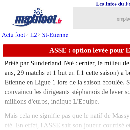
Les Infos du F
21/06
VIDEO
: bourde XXL du gardien des
emplac
21/06
Angers
: Fofana dans le viseur du Tor
>
>
Actu foot
L2
St-Etienne
21/06
Aston Villa
: l'Atletico surveille Mart
ASSE : option levée pour E
21/06
Real
: Mbappé bien forfait pour Pachu
Prêté par Sunderland l'été dernier, le milieu de
21/06
Monaco
: Fati, ça coince avec le Barça
ans, 29 matchs et 1 but en L1 cette saison) a 
Etienne en Ligue 1 lors de la saison écoulée.
21/06
OM
: Ounahi, un prix de vente fuite
convaincu les dirigeants stéphanois de lever so
millions d'euros, indique L'Equipe.
21/06
Real
: Mastantuono, Gallardo amer...
Mais cela ne signifie pas que le natif de Massy
21/06
Barça
: Lewandowski promis aux Sao
été. En effet, l'ASSE sait son joueur courtisé e