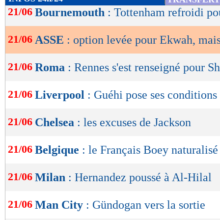
de
21/06
Bournemouth
: Tottenham refroidi p
lecture
21/06
ASSE
: option levée pour Ekwah, mais
OK
21/06
Roma
: Rennes s'est renseigné pour 
21/06
Liverpool
: Guéhi pose ses conditions
21/06
Chelsea
: les excuses de Jackson
21/06
Belgique
: le Français Boey naturalisé
21/06
Milan
: Hernandez poussé à Al-Hilal
21/06
Man City
: Gündogan vers la sortie