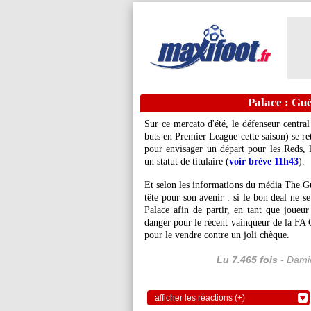
Palace : Gué
Sur ce mercato d'été, le défenseur centra
buts en Premier League cette saison) se r
pour envisager un départ pour les Reds, l
un statut de titulaire (
voir brève 11h43
).
Et selon les informations du média The Gu
tête pour son avenir : si le bon deal ne s
Palace afin de partir, en tant que joueu
danger pour le récent vainqueur de la FA C
pour le vendre contre un joli chèque.
Lu 7.465 fois
- Damie
afficher les réactions (+)