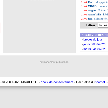
Real
: Mbappé, A
21/06
VIDEO
: bourde
21/06
Angers
: Fofana 
21/06
Aston Villa
: l'At
21/06
Real
: Mbappé bi
21/06
Monaco
: Fati, ç
21/06
Filtrer :
OM
: Ounahi, un 
21/06
Real
: Mastantuon
21/06
ARCHIVES DES B
Barça
: Lewandow
21/06
.
OM
: les besoins
21/06
brèves du jour
.
Strasbourg
: Eme
21/06
jeudi 06/08/2026
Real
: Camavinga 
21/06
.
mardi 04/08/2026
Brest
: Pereira La
21/06
Lyon
: Fofana prêt
21/06
VIDEO
: l'embro
21/06
emplacement publicitaire
Chelsea
: Jackson 
21/06
Bayern
: Tel revi
21/06
Bournemouth
: 
21/06
ASSE
: option le
21/06
Roma
: Rennes s
21/06
- © 2000-2026 MAXIFOOT -
choix de consentement
- L'actualité du
football
-
Liverpool
: Guéhi
21/06
Chelsea
: les exc
21/06
Belgique
: le Fra
21/06
Milan
: Hernandez
21/06
Man City
: Gündo
21/06
Lyon
: Juma Bah p
21/06