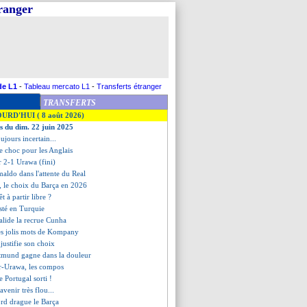
tranger
de L1
-
Tableau mercato L1
-
Transferts étranger
TRANSFERTS
OURD'HUI ( 8 août 2026)
es du dim. 22 juin 2025
ujours incertain...
le choc pour les Anglais
er 2-1 Urawa (fini)
maldo dans l'attente du Real
z, le choix du Barça en 2026
t à partir libre ?
sté en Turquie
alide la recrue Cunha
les jolis mots de Kompany
 justifie son choix
tmund gagne dans la douleur
er-Urawa, les compos
le Portugal sorti !
venir très flou...
ord drague le Barça