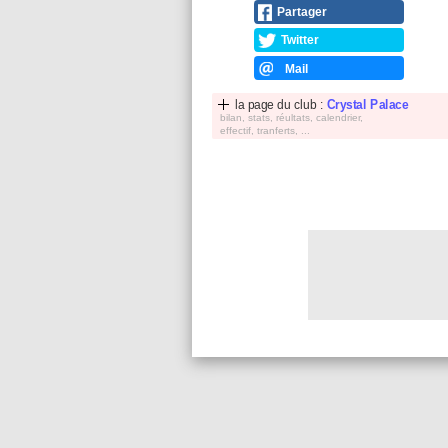
Partager
Twitter
Mail
la page du club :
Crystal Palace
bilan, stats, réultats, calendrier,
effectif, tranferts, ...