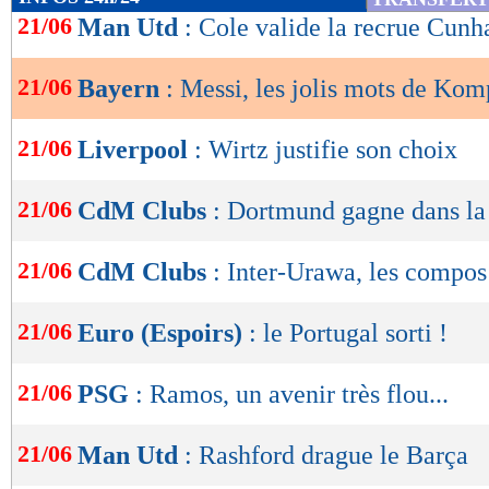
de
21/06
Man Utd
: Cole valide la recrue Cunh
lecture
21/06
Bayern
: Messi, les jolis mots de Ko
OK
21/06
Liverpool
: Wirtz justifie son choix
21/06
CdM Clubs
: Dortmund gagne dans la
21/06
CdM Clubs
: Inter-Urawa, les compos
21/06
Euro (Espoirs)
: le Portugal sorti !
21/06
PSG
: Ramos, un avenir très flou...
21/06
Man Utd
: Rashford drague le Barça