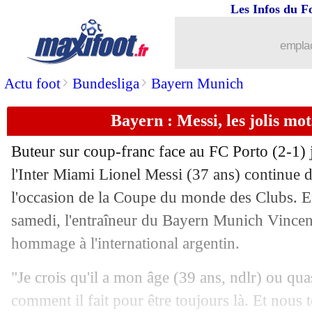
Les Infos du F
emplac
>
>
Actu foot
Bundesliga
Bayern Munich
Bayern : Messi, les jolis m
Buteur sur coup-franc face au FC Porto (2-1) j
l'Inter Miami Lionel Messi (37 ans) continue 
l'occasion de la Coupe du monde des Clubs. E
samedi, l'entraîneur du Bayern Munich Vinc
hommage à l'international argentin.
"Je crois qu'il a mon âge (39 ans, ndlr) ou qua
...
brèves d'AUJOURD'HUI ( 8 août 202
comment il fait pour être toujours là. Et nous