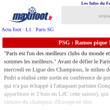
Les Infos du F
02/10
Man City
: Dier plongeur ? B. Silva e
emplac
02/10
OM
: Butez confiant pour Vermeeren
>
>
Actu foot
L1
Paris SG
02/10
PSG
: 3 succès de suite à Barcelone, 
PSG : Ramos pique 
02/10
Allemagne
: Müller devient le plus tit
"Paris est l'un des meilleurs clubs du monde e
sommes les meilleurs." Avant de défier le Pari
02/10
LdC
: Labrune félicite les clubs frança
mercredi en Ligue des Champions, le milieu d
02/10
Pedri a réalisé cette sortie en conférence de p
Naples
: Conte-De Bruyne, problème r
qui n'a pas échappé à l'attaquant parisien Gon
02/10
PSG
: le Top 8, Luis Enrique ne s'en
apparitions et 2 buts en LdC cette saison), qui
victoire du champion d'Europe en titre.
02/10
EdF
: la chance de Thauvin et Mateta 