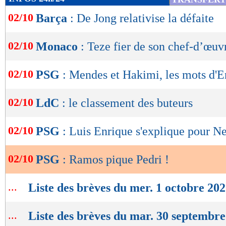
de
02/10
Barça
: De Jong relativise la défaite
lecture
OK
02/10
Monaco
: Teze fier de son chef-d’œuv
02/10
PSG
: Mendes et Hakimi, les mots d'E
02/10
LdC
: le classement des buteurs
02/10
PSG
: Luis Enrique s'explique pour N
02/10
PSG
: Ramos pique Pedri !
...
Liste des brèves du mer. 1 octobre 20
...
Liste des brèves du mar. 30 septembr