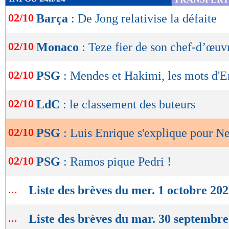
de
02/10
Barça
: De Jong relativise la défaite
lecture
OK
02/10
Monaco
: Teze fier de son chef-d’œuv
02/10
PSG
: Mendes et Hakimi, les mots d'E
02/10
LdC
: le classement des buteurs
02/10
PSG
: Luis Enrique s'explique pour N
02/10
PSG
: Ramos pique Pedri !
...
Liste des brèves du mer. 1 octobre 20
...
Liste des brèves du mar. 30 septembr