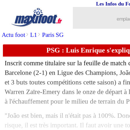
Les Infos du F
02/10
Man City
: Dier plongeur ? B. Silva e
emplac
02/10
OM
: Butez confiant pour Vermeeren
>
>
Actu foot
L1
Paris SG
02/10
PSG
: 3 succès de suite à Barcelone, 
PSG : Luis Enrique s'expli
02/10
Allemagne
: Müller devient le plus tit
Inscrit comme titulaire sur la feuille de match
Barcelone (2-1) en Ligue des Champions, Jo
02/10
LdC
: Labrune félicite les clubs frança
et 3 buts toutes compétitions cette saison) a fi
02/10
Warren Zaïre-Emery dans le onze de départ à l
Naples
: Conte-De Bruyne, problème r
à l'échauffement pour le milieu de terrain du 
02/10
PSG
: le Top 8, Luis Enrique ne s'en
"João est bien, mais il n'était pas à 100%. Do
02/10
EdF
: la chance de Thauvin et Mateta 
risque, il est très important. Il faut avoir une 