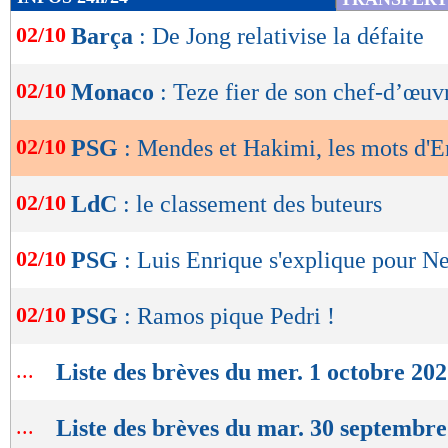
de
02/10
Barça
: De Jong relativise la défaite
lecture
OK
02/10
Monaco
: Teze fier de son chef-d’œuv
02/10
PSG
: Mendes et Hakimi, les mots d'E
02/10
LdC
: le classement des buteurs
02/10
PSG
: Luis Enrique s'explique pour N
02/10
PSG
: Ramos pique Pedri !
...
Liste des brèves du mer. 1 octobre 20
...
Liste des brèves du mar. 30 septembr