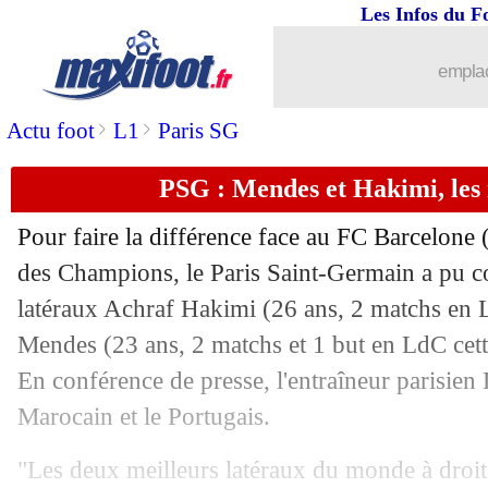
Les Infos du F
02/10
Man City
: Dier plongeur ? B. Silva e
emplac
02/10
OM
: Butez confiant pour Vermeeren
>
>
Actu foot
L1
Paris SG
02/10
PSG
: 3 succès de suite à Barcelone, 
PSG : Mendes et Hakimi, les
02/10
Allemagne
: Müller devient le plus tit
Pour faire la différence face au FC Barcelone 
des Champions, le Paris Saint-Germain a pu co
02/10
LdC
: Labrune félicite les clubs frança
latéraux Achraf
Hakimi
(26 ans, 2 matchs en 
02/10
Mendes
(23 ans, 2 matchs et 1 but en LdC cette
Naples
: Conte-De Bruyne, problème r
En conférence de presse, l'entraîneur parisien
02/10
PSG
: le Top 8, Luis Enrique ne s'en
Marocain et le Portugais.
02/10
EdF
: la chance de Thauvin et Mateta 
"Les deux meilleurs latéraux du monde à droit