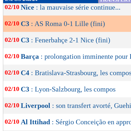
de
02/10
Nice
: la mauvaise série continue...
et El Shaarawy pour dynamiser les siens, et la 
lecture
de corners, têtes de Ferguson et Cristante, cent
02/10
C3
: AS Roma 0-1 Lille (fini)
OK
Mbemba tenant la baraque dans la surface. Ma
mordantes... mais souvent en manque de lucidit
02/10
C3
: Fenerbahçe 2-1 Nice (fini)
Le tournant survenait dans le dernier quart d
02/10
Barça
: prolongation imminente pour
irréelle : main de Mandi sanctionnée après VA
consécutifs repoussés par Özer, d'abord face
02/10
C4
: Bratislava-Strasbourg, les compo
contre l'Ukrainien (penalty retiré), avant de 
02/10
C3
: Lyon-Salzbourg, les compos
ce temps fort romain, Lille restait dangereux 
opportunité pour Fernandez-Pardo et tenait ju
02/10
Liverpool
: son transfert avorté, Guehi
défense héroïque ainsi qu'un gardien en état d
fondatrice pour le LOSC.
02/10
Al Ittihad
: Sérgio Conceição en appr