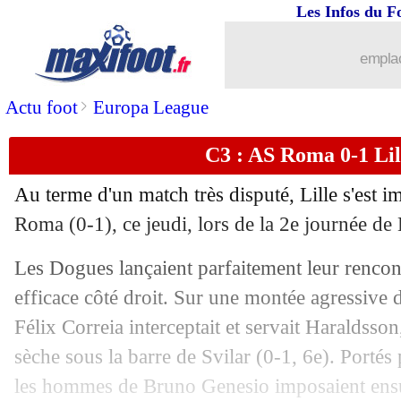
Les Infos du F
...
brèves d'AUJOURD'HUI (10 août 202
emplac
...
Liste des brèves du ven. 3 octobre 202
>
Actu foot
Europa League
02/10
EdF
: Tolisso répond à Deschamps
C3 : AS Roma 0-1 Lill
02/10
Al Ittihad
: Spalletti n'a pas été conva
Au terme d'un match très disputé, Lille s'est i
02/10
Lyon
: Satriano remercie Karabec
Roma (0-1), ce jeudi, lors de la 2e journée de
Les Dogues lançaient parfaitement leur rencon
02/10
C3
: le classement complet
efficace côté droit. Sur une montée agressive 
02/10
C4
: le classement complet
Félix Correia interceptait et servait Haraldsso
sèche sous la barre de Svilar (0-1, 6e). Portés 
02/10
C3
: les résultats de la soirée
les hommes de Bruno Genesio imposaient ensu