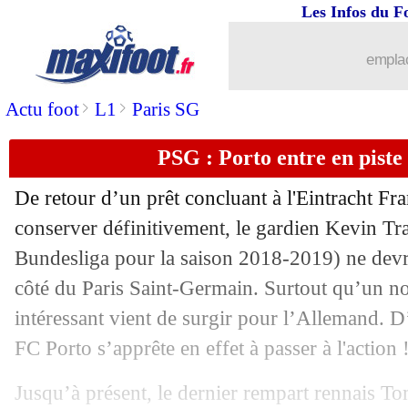
Les Infos du F
08/07
Atletico
: J. Rodriguez, le Real s'y op
emplac
08/07
PSG
: le père de Neymar persiste
>
>
Actu foot
L1
Paris SG
08/07
PSG
: Neymar, le communiqué vient 
PSG : Porto entre en piste
08/07
PSG
: Neymar Sr répond au club
De retour d’un prêt concluant à l'Eintracht Fra
08/07
OM
: Thauvin, une rumeur anglaise d
conserver définitivement, le gardien
Kevin Tr
Bundesliga pour la saison 2018-2019) ne devrai
08/07
CAN
: la Côte d'Ivoire rejoint l'Algérie
côté du Paris Saint-Germain. Surtout qu’un n
intéressant vient de surgir pour l’Allemand. D
08/07
PSG
: Neymar a séché la reprise !
FC Porto s’apprête en effet à passer à l'action 
08/07
Bayern
: L. Hernandez - "vous allez v
Jusqu’à présent, le dernier rempart rennais T