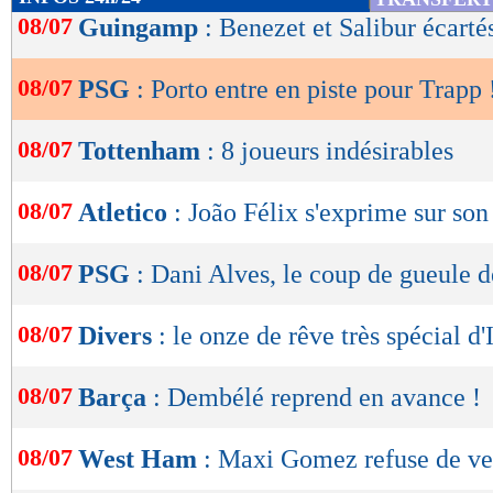
de
08/07
Guingamp
: Benezet et Salibur écarté
lecture
08/07
PSG
: Porto entre en piste pour Trapp 
OK
08/07
Tottenham
: 8 joueurs indésirables
08/07
Atletico
: João Félix s'exprime sur son
08/07
PSG
: Dani Alves, le coup de gueule 
08/07
Divers
: le onze de rêve très spécial d'
08/07
Barça
: Dembélé reprend en avance !
08/07
West Ham
: Maxi Gomez refuse de ve