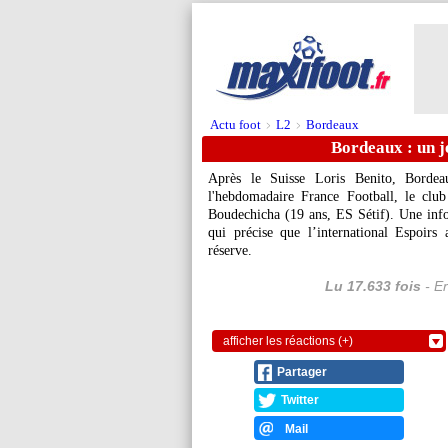
Actu foot
L2
Bordeaux
>
>
Bordeaux : un j
Après le Suisse Loris Benito, Bordea
l'hebdomadaire France Football, le club
Boudechicha (19 ans, ES Sétif). Une inf
qui précise que l’international Espoirs
réserve.
Lu 17.633 fois
- Er
afficher les réactions (+)
Partager
Twitter
Mail