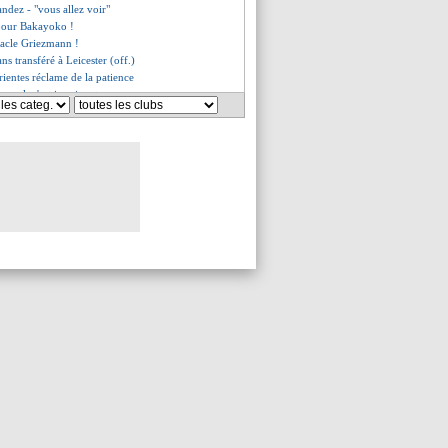
andez - "vous allez voir"
 pour Bakayoko !
tacle Griezmann !
ns transféré à Leicester (off.)
ientes réclame de la patience
Arsenal, c'est imminent
 Icardi, la réponse d'Ancelotti
plaît en Hongrie
emina, le message est clair...
zet et Salibur écartés
e en piste pour Trapp !
ueurs indésirables
lix s'exprime sur son prix
, le coup de gueule de Ménès
e rêve très spécial d'Ibra
reprend en avance !
 Gomez refuse de venir
rès monumental de Dani Alves
e satisfaction de Belmadi
 plus en plus agacé ?
plé d'Alisson
bappé... Le message d'Herrera
longe d'un an (officiel)
ue la montre
illot du Barça spécial Masia !
utovic en Chine (officiel)