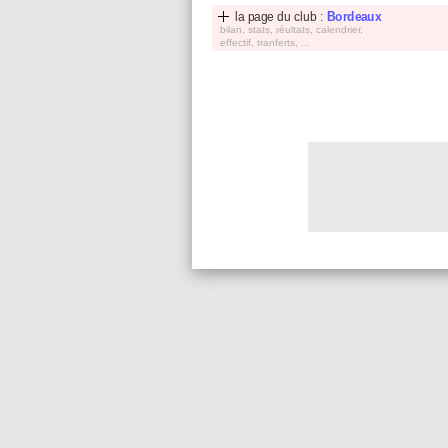
la page du club :
Bordeaux
bilan, stats, réultats, calendrier,
effectif, tranferts, ...