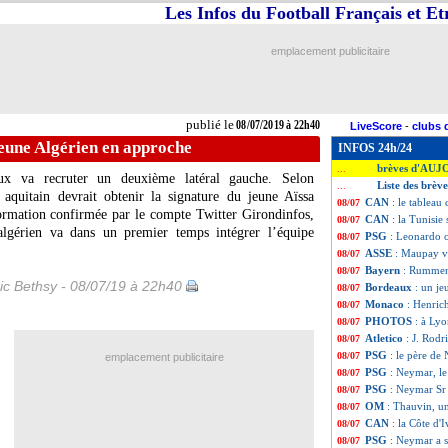
Les Infos du Football Français et E
emplacement publicitaire
publié le
08/07/2019 à 22h40
LiveScore
-
clubs 
eune Algérien en approche
INFOS 24h/24
brèves d'AUJ
...
ux va recruter un deuxième latéral gauche. Selon
Liste des brève
...
 aquitain devrait obtenir la signature du jeune Aïssa
CAN
: le tableau 
08/07
ormation confirmée par le compte Twitter Girondinfos,
CAN
: la Tunisie 
08/07
 algérien va dans un premier temps intégrer l’équipe
PSG
: Leonardo 
08/07
ASSE
: Maupay v
08/07
Bayern
: Rummeni
08/07
ic Bethsy - 08/07/19 à 22h40
Bordeaux
: un j
08/07
Monaco
: Henric
08/07
PHOTOS
: à Lyo
08/07
Atletico
: J. Rodr
08/07
PSG
: le père de
08/07
emplacement publicitaire
PSG
: Neymar, l
08/07
PSG
: Neymar Sr
08/07
OM
: Thauvin, u
08/07
CAN
: la Côte d'I
08/07
PSG
: Neymar a s
08/07