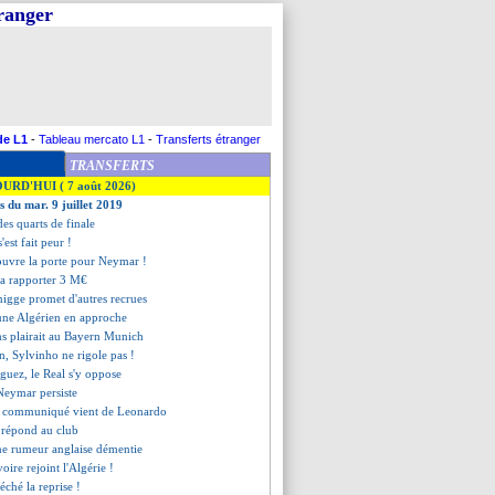
tranger
de L1
-
Tableau mercato L1
-
Transferts étranger
TRANSFERTS
OURD'HUI ( 7 août 2026)
s du mar. 9 juillet 2019
des quarts de finale
s'est fait peur !
ouvre la porte pour Neymar !
a rapporter 3 M€
gge promet d'autres recrues
eune Algérien en approche
hs plairait au Bayern Munich
n, Sylvinho ne rigole pas !
iguez, le Real s'y oppose
 Neymar persiste
e communiqué vient de Leonardo
 répond au club
ne rumeur anglaise démentie
voire rejoint l'Algérie !
éché la reprise !