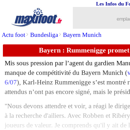
Les Infos du F
emplac
>
>
Actu foot
Bundesliga
Bayern Munich
Bayern : Rummenigge promet 
Mis sous pression par l’agent du gardien Manu
manque de compétitivité du Bayern Munich (
6/07
), Karl-Heinz Rummenigge s’est montré ra
attendus n’ont pas encore signé, mais le présid
"Nous devons attendre et voir, a réagi le dir
à la recherche d'ailiers. Avec Robben et Ribé
joueurs de valeur. Je comprends qu'il y ait de 