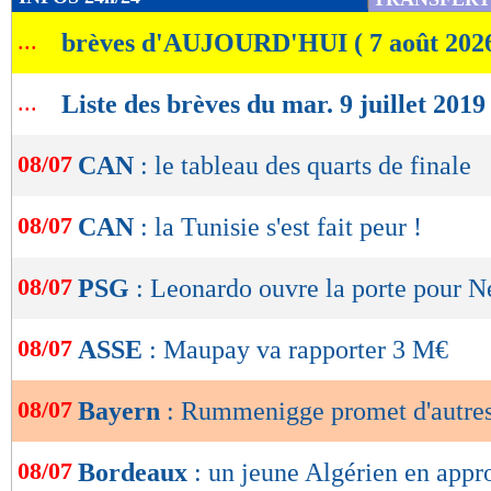
de
...
brèves d'AUJOURD'HUI ( 7 août 202
lecture
OK
...
Liste des brèves du mar. 9 juillet 2019
08/07
CAN
: le tableau des quarts de finale
08/07
CAN
: la Tunisie s'est fait peur !
08/07
PSG
: Leonardo ouvre la porte pour 
08/07
ASSE
: Maupay va rapporter 3 M€
08/07
Bayern
: Rummenigge promet d'autres
08/07
Bordeaux
: un jeune Algérien en appr