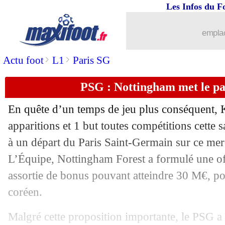
Les Infos du F
30/08
L2
: Reims l'emporte, Guingamp se re
emplac
30/08
OM
: Geertruida, le plan B pour Ordó
>
>
Actu foot
L1
Paris SG
30/08
Ang.
: Chelsea enchaîne contre Fulha
PSG : Nottingham met le p
30/08
Leipzig
: Vermeeren arrive à l'OM !
En quête d’un temps de jeu plus conséquent,
30/08
OM
: Nadir d'entrée de jeu pour l'Oly
apparitions et 1 but toutes compétitions cette 
à un départ du Paris Saint-Germain sur ce merc
30/08
Lyon
: Satriano et Sinayoko également
L’Équipe, Nottingham Forest a formulé une of
assortie de bonus pouvant atteindre 30 M€, pou
30/08
Man Utd
: Ruben Amorim sur la sellet
coréen.
30/08
OM
: Ounahi signe à Gérone (officiel)
Malgré cette proposition importante, le PSG a 