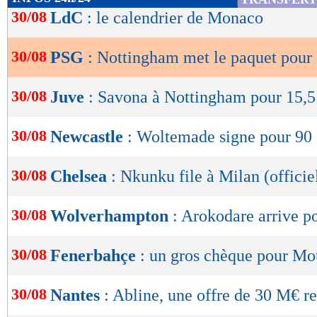
de
30/08
LdC
: le calendrier de Monaco
lecture
30/08
PSG
: Nottingham met le paquet pour
OK
30/08
Juve
: Savona à Nottingham pour 15,5
30/08
Newcastle
: Woltemade signe pour 90 
30/08
Chelsea
: Nkunku file à Milan (officie
30/08
Wolverhampton
: Arokodare arrive 
30/08
Fenerbahçe
: un gros chèque pour Mo
30/08
Nantes
: Abline, une offre de 30 M€ r