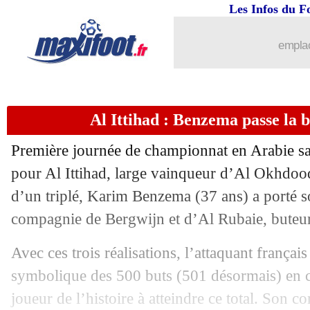
Les Infos du F
emplac
Al Ittihad : Benzema passe la b
...
brèves d'AUJOURD'HUI ( 9 août 202
Première journée de championnat en Arabie sa
...
Liste des brèves du dim. 31 août 2025
pour Al Ittihad, large vainqueur d’Al Okhdoo
d’un triplé, Karim Benzema (37 ans) a porté s
30/08
Lens
: Labeau-Lascary finalement à B
compagnie de Bergwijn et d’Al Rubaie, buteu
30/08
Benfica
: c'est signé pour Sudakov (off
Avec ces trois réalisations, l’attaquant français
symbolique des 500 buts (501 désormais) en c
30/08
Bayern
: Jackson, Eberl prend la paro
joueur de l’histoire à atteindre ce total. Son 