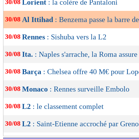
30/08
Lorient
: la colère de Pantaloni
de
lecture
30/08
Al Ittihad
: Benzema passe la barre de
OK
30/08
Rennes
: Sishuba vers la L2
30/08
Ita.
: Naples s'arrache, la Roma assure
30/08
Barça
: Chelsea offre 40 M€ pour Lope
30/08
Monaco
: Rennes surveille Embolo
30/08
L2
: le classement complet
30/08
L2
: Saint-Etienne accroché par Greno