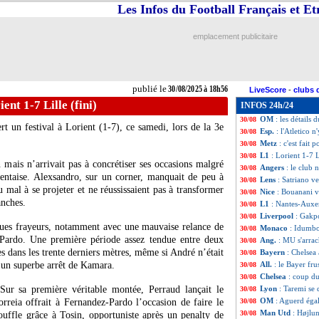
Les Infos du Football Français et E
Lille
: Meunier dé
30/08
All.
: Olise buteu
30/08
Ang.
: Newcastle 
30/08
emplacement publicitaire
Ita.
: l'Atalanta s
30/08
L1
: Toulouse-Par
30/08
Monaco
: Boadu 
30/08
Lyon
: Mikautadz
30/08
publié le
30/08/2025 à 18h56
LiveScore
-
clubs 
Lille
: Zhegrova e
30/08
ent 1-7 Lille (fini)
INFOS 24h/24
Man Utd
: Garna
30/08
OM
: les détails
30/08
ert un festival à Lorient (1-7), ce samedi, lors de la 3e
Esp.
: l'Atletico n
30/08
Metz
: c'est fait 
30/08
L1
: Lorient 1-7 L
30/08
n mais n’arrivait pas à concrétiser ses occasions malgré
Angers
: le club 
30/08
ientaise. Alexsandro, sur un corner, manquait de peu à
Lens
: Satriano v
30/08
mal à se projeter et ne réussissaient pas à transformer
Nice
: Bouanani v
30/08
anches.
L1
: Nantes-Auxe
30/08
Liverpool
: Gakpo
30/08
lques frayeurs, notamment avec une mauvaise relance de
Monaco
: Idumbo,
30/08
-Pardo. Une première période assez tendue entre deux
Ang.
: MU s'arra
30/08
es dans les trente derniers mètres, même si André n’était
Bayern
: Chelsea
30/08
s un superbe arrêt de Kamara.
All.
: le Bayer fru
30/08
Chelsea
: coup d
30/08
 Sur sa première véritable montée, Perraud lançait le
Lyon
: Taremi se 
30/08
OM
: Aguerd éga
orreia offrait à Fernandez-Pardo l’occasion de faire le
30/08
Man Utd
: Højlu
30/08
ouffle grâce à Tosin, opportuniste après un penalty de