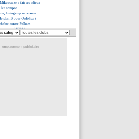
 Mikautadze a fait ses adieux
e, les compos
orte, Guingamp se relance
 le plan B pour Ordóñez ?
nchaîne contre Fulham
en arrive à l'OM !
rée de jeu pour l'Olympico ?
t Sinayoko également ciblés
 Amorim sur la sellette
emplacement publicitaire
e à Gérone (officiel)
lties de suite, record pour Kane
ue pas inquiet pour Zaïre-Emery
rend aussi à l'arbitrage
 Pereira à Palmeiras (officiel)
 jusqu'en 2029 (officiel)
tenté Giroud
ier du PSG
er de l'OM
ier de Monaco
m met le paquet pour Lee
Nottingham pour 15,5 M€ (off.)
emade signe pour 90 M€ (off.)
file à Milan (officiel)
: Arokodare arrive pour 27 M€
 gros chèque pour Mourinho
une offre de 30 M€ refusée