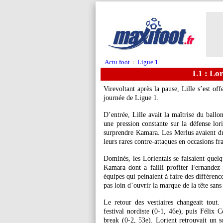
Actu foot
Ligue 1
>
L1 : Lori
Virevoltant après la pause, Lille s’est off
journée de Ligue 1.
D’entrée, Lille avait la maîtrise du ballo
une pression constante sur la défense lor
surprendre Kamara. Les Merlus avaient du 
leurs rares contre-attaques en occasions fr
Dominés, les Lorientais se faisaient que
Kamara dont a failli profiter Fernandez
équipes qui peinaient à faire des différenc
pas loin d’ouvrir la marque de la tête san
Le retour des vestiaires changeait tout.
festival nordiste (0-1, 46e), puis Félix C
break (0-2, 53e). Lorient retrouvait un s