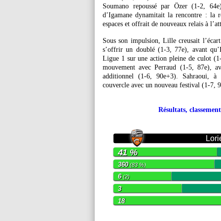
Soumano repoussé par Özer (1-2, 64e),
d’Igamane dynamitait la rencontre : la r
espaces et offrait de nouveaux relais à l’att
Sous son impulsion, Lille creusait l’écar
s’offrir un doublé (1-3, 77e), avant qu
Ligue 1 sur une action pleine de culot (1
mouvement avec Perraud (1-5, 87e), av
additionnel (1-6, 90e+3). Sahraoui, à 
couvercle avec un nouveau festival (1-7, 
Résultats, classement
Lori
41 %
360
(83 %)
6
(2)
3
18