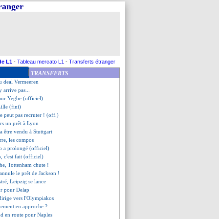
tranger
jà fan d'Igamane
r, le Bayern s'impose
ne gagne toujours pas...
e contente d'un nul
is SG, les compos
transféré au PSV (officiel)
e bel et bien absent pour l'OM
de L1
-
Tableau mercato L1
-
Transferts étranger
t l'OM, Létang clair
TRANSFERTS
cho vendu à Chelsea (off.)
 du deal Vermeeren
'y arrive pas...
pour Yegbe (officiel)
ille (fini)
ne peut pas recruter ! (off.)
ers un prêt à Lyon
a être vendu à Stuttgart
rre, les compos
 a prolongé (officiel)
 c'est fait (officiel)
che, Tottenham chute !
 annule le prêt de Jackson !
stré, Leipzig se lance
ur pour Delap
dirige vers l'Olympiakos
lement en approche ?
nd en route pour Naples