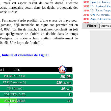
Lyon
: en larmes,
30/08
 mais cet espoir restait de courte durée. L’entrée
L1
: Lorient-Lill
30/08
ecrue marocaine pesait dans les duels, provoquait des
L2
: Reims l'emp
30/08
aque lilloise.
OM
: Geertruida,
30/08
Ang.
: Chelsea e
30/08
t. Fernandez-Pardo profitait d’une erreur de Faye pour
Leipzig
: Vermeer
30/08
’Igamane, déjà intenable, ne signe son premier but en
Filtrer :
OM
: Nadir d'ent
30/08
-4, 80e). En fin de match, Haraldsson concluait un joli
Lyon
: Satriano e
30/08
ant qu’Igamane ne s’offre un doublé dans le temps
Man Utd
: Ruben
30/08
l’origine du sixième but, mettait définitivement le
OM
: Ounahi sign
30/08
90e+5). Une leçon de football !
Bayern
: 31 pena
30/08
PSG
: Luis Enriq
30/08
Brest
: Roy s'en p
30/08
, buteurs et calendrier de Ligue 1
Fulham
: Andreas
30/08
Fiorentina
: Kean
30/08
Lille
: Lorient a 
30/08
ent
Lille
LdC
: le calendr
30/08
-
LdC
: le calendri
30/08
59 %
POSSESSION
(%)
LdC
: le calendr
30/08
PSG
: Nottingha
PASSES
536
30/08
(réussies %)
(87 %)
Juve
: Savona à 
30/08
TIRS
20
(cadrés)
(11)
Newcastle
: Wolt
30/08
CORNERS JOUES
8
Chelsea
: Nkunku 
30/08
Wolverhampton
30/08
FAUTES SUBIES
14
Fenerbahçe
: un
30/08
Nantes
: Abline, 
30/08