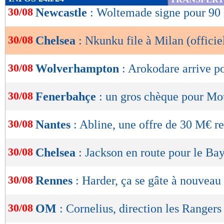
de
30/08
Newcastle
: Woltemade signe pour 90 
lecture
30/08
Chelsea
: Nkunku file à Milan (officie
OK
30/08
Wolverhampton
: Arokodare arrive 
30/08
Fenerbahçe
: un gros chèque pour Mo
30/08
Nantes
: Abline, une offre de 30 M€ r
30/08
Chelsea
: Jackson en route pour le Ba
30/08
Rennes
: Harder, ça se gâte à nouveau 
30/08
OM
: Cornelius, direction les Rangers