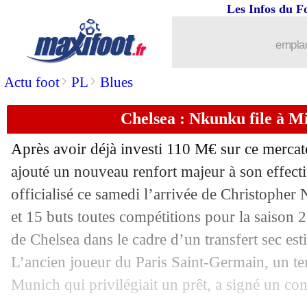
Les Infos du F
30/08
Leipzig
: Vermeeren arrive à l'OM !
emplac
30/08
OM
: Nadir d'entrée de jeu pour l'Oly
>
>
Actu foot
PL
Blues
30/08
Lyon
: Satriano et Sinayoko également
Chelsea : Nkunku file à Mil
30/08
Man Utd
: Ruben Amorim sur la sellet
Après avoir déjà investi 110 M€ sur ce mercat
30/08
OM
: Ounahi signe à Gérone (officiel)
ajouté un nouveau renfort majeur à son effect
officialisé ce samedi l’arrivée de Christopher
30/08
Bayern
: 31 penalties de suite, recor
et 15 buts toutes compétitions pour la saiso
de Chelsea dans le cadre d’un transfert sec es
30/08
PSG
: Luis Enrique pas inquiet pour 
L’ancien joueur du Paris Saint-Germain, un t
Munich qui privilégiait un prêt, a signé un con
30/08
Brest
: Roy s'en prend aussi à l'arbitra