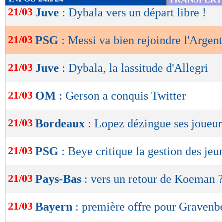
de
21/03
Juve
: Dybala vers un départ libre !
lecture
21/03
PSG
: Messi va bien rejoindre l'Argen
OK
21/03
Juve
: Dybala, la lassitude d'Allegri
21/03
OM
: Gerson a conquis Twitter
21/03
Bordeaux
: Lopez dézingue ses joueur
21/03
PSG
: Beye critique la gestion des jeu
21/03
Pays-Bas
: vers un retour de Koeman 
21/03
Bayern
: première offre pour Gravenb