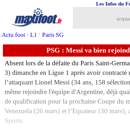
Les Infos du F
21/03
EdF
: Pogba savoure après son coup d
emplac
21/03
EdF
: Deschamps et le rôle de Mbapp
>
>
Actu foot
L1
Paris SG
21/03
ASSE
: au Vélodrome, Bouanga a aga
PSG : Messi va bien rejoind
21/03
PSG
: le cas Pochettino bientôt réglé ?
Absent lors de la défaite du Paris Saint-Germ
21/03
Milan
: contact noué avec Origi
3) dimanche en Ligue 1 après avoir contracté
l’attaquant Lionel Messi (34 ans, 158 sélection
21/03
Man Utd
: Pogba, le retour de la piste
même rejoindre l'équipe d'Argentine, déjà qual
de qualification pour la prochaine Coupe du 
21/03
PSG
: Marquinhos veut une réponse co
Venezuela (26 mars) et l’Equateur (30 mars),
Sports.
21/03
Real
: sans Benzema, la statistique cri