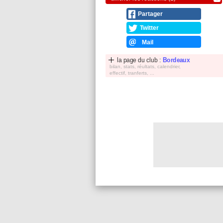
Partager
Twitter
Mail
la page du club :
Bordeaux
bilan, stats, réultats, calendrier,
effectif, tranferts, ...