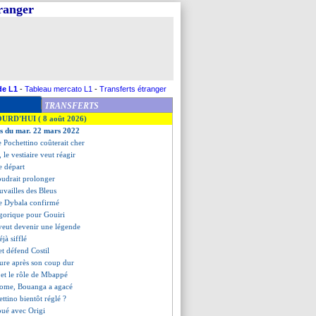
tranger
de L1
-
Tableau mercato L1
-
Transferts étranger
TRANSFERTS
OURD'HUI ( 8 août 2026)
es du mar. 22 mars 2022
e Pochettino coûterait cher
, le vestiaire veut réagir
le départ
oudrait prolonger
ouvailles des Bleus
de Dybala confirmé
égorique pour Gouiri
eut devenir une légende
éjà sifflé
t défend Costil
ure après son coup dur
et le rôle de Mbappé
rome, Bouanga a agacé
ettino bientôt réglé ?
oué avec Origi