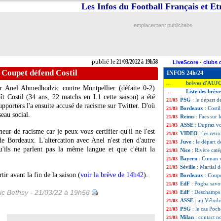
Les Infos du Football Français et E
emplacement publicitaire
publié le
21/03/2022 à 19h58
LiveScore
-
clubs 
 Coupet défend Costil
INFOS 24h/24
brèves d'AUJ
...
r Anel Ahmedhodzic contre Montpellier (défaite 0-2)
Liste des brèv
...
t Costil (34 ans, 22 matchs en L1 cette saison) a été
PSG
: le départ d
21/03
upporters l'a ensuite accusé de racisme sur Twitter. D'où
Bordeaux
: Costil
21/03
eau social.
Reims
: Faes sur 
21/03
ASSE
: Dupraz v
21/03
ur de racisme car je peux vous certifier qu'il ne l'est
VIDEO
: les retr
21/03
de Bordeaux. L'altercation avec Anel n'est rien d'autre
Juve
: le départ 
21/03
'ils ne parlent pas la même langue et que c'était la
Nice
: Rivère cat
21/03
Bayern
: Coman v
21/03
Séville
: Martial d
21/03
tir avant la fin de la saison (
voir la brève de 14h42
).
Bordeaux
: Coupe
21/03
EdF
: Pogba savo
21/03
ic Bethsy - 21/03/22 à 19h58
EdF
: Deschamps 
21/03
ASSE
: au Vélod
21/03
PSG
: le cas Poch
21/03
Milan
: contact n
21/03