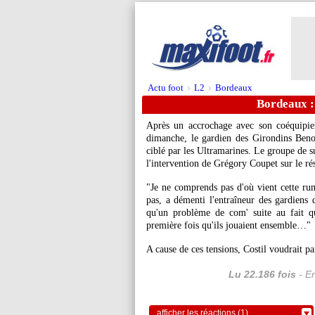
Actu foot
L2
Bordeaux
>
>
Bordeaux :
Après un accrochage avec son coéquipie
dimanche, le gardien des Girondins Benoî
ciblé par les Ultramarines. Le groupe de s
l'intervention de Grégory Coupet sur le rés
"Je ne comprends pas d'où vient cette rume
pas, a démenti l'entraîneur des gardiens 
qu'un problème de com' suite au fait qu
première fois qu'ils jouaient ensemble…"
A cause de ces tensions, Costil voudrait par
Lu 22.186 fois
- Er
afficher les réactions (1)