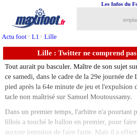
Les Infos du F
emplac
>
>
Actu foot
L1
Lille
Lille : Twitter ne comprend pa
Tout aurait pu basculer. Maître de son sujet su
ce samedi, dans le cadre de la 29e journée de Li
pied après la 64e minute de jeu et l'expulsio
tacle non maîtrisé sur Samuel Moutoussamy.
Dans un premier temps, l'arbitre n'a pourtant p
lillois a touché le ballon en premier, pour fair
aucune intention de faire faute. Mais il a effec