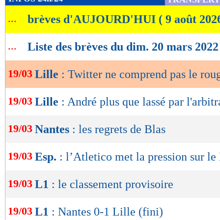
de
...
brèves d'AUJOURD'HUI ( 9 août 202
lecture
OK
...
Liste des brèves du dim. 20 mars 2022
19/03
Lille
: Twitter ne comprend pas le ro
19/03
Lille
: André plus que lassé par l'arbit
19/03
Nantes
: les regrets de Blas
19/03
Esp.
: l’Atletico met la pression sur le
19/03
L1
: le classement provisoire
19/03
L1
: Nantes 0-1 Lille (fini)