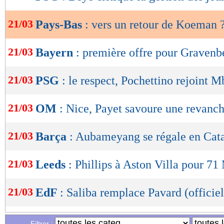
de
lecture
21/03
Pays-Bas
: vers un retour de Koeman 
OK
21/03
Bayern
: première offre pour Gravenb
21/03
PSG
: le respect, Pochettino rejoint 
21/03
OM
: Nice, Payet savoure une revanc
21/03
Barça
: Aubameyang se régale en Cat
21/03
Leeds
: Phillips à Aston Villa pour 71
21/03
EdF
: Saliba remplace Pavard (officiel
21/03
OM
: Guendouzi voit un autre Gerson
Filtrer :