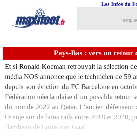
Les Infos du F
21/03
PSG
: Marquinhos veut une réponse co
emplac
21/03
Real
: sans Benzema, la statistique cri
21/03
Newcastle
: une offre à venir pour Os
Pays-Bas : vers un retour
21/03
Et si Ronald Koeman retrouvait la sélection de
Barça
: le Clasico, même Müller a ap
média NOS annonce que le technicien de 59 ans
21/03
OM
: une fan brûlée par un fumigène
depuis son éviction du FC Barcelone en octobr
Fédération néerlandaise d’un possible retour s
21/03
EdF
: Clauss, Deschamps ne fait aucu
du monde 2022 au Qatar. L’ancien défenseur ce
Oranje sur de bons rails entre 2018 et 2020, po
21/03
EdF
: Dembélé, DD donne rendez-vous
flambeau de Louis van Gaal.
21/03
EdF
: Deschamps justifie le choix Sal