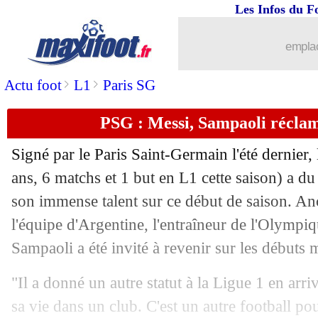
Les Infos du F
27/11
Ang.
: Liverpool se balade contre So
emplac
27/11
VIDEO
: Håland est de retour... et ma
>
>
Actu foot
L1
Paris SG
27/11
All.
: Dortmund renverse Wolfsbourg !
PSG : Messi, Sampaoli réclam
27/11
Monaco
: après la Real, Kovac évoqu
Signé par le Paris Saint-Germain l'été dernier,
27/11
Lyon
: Denayer très clair sur son aveni
ans, 6 matchs et 1 but en L1 cette saison) a d
son immense talent sur ce début de saison. An
27/11
OL-OM
: les Lyonnais appréhendent 
l'équipe d'Argentine, l'entraîneur de l'Olympi
Sampaoli a été invité à revenir sur les débuts m
27/11
L1
: Lille-Nantes, les compos
"Il a donné un autre statut à la Ligue 1 en arri
27/11
Lyon
: P. Bosz - "on a besoin de victoi
sa vie dans un club. C'est un autre football po