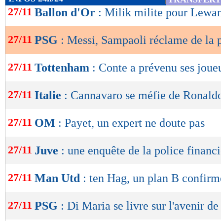
de
27/11
Ballon d'Or
: Milik milite pour Lew
lecture
27/11
PSG
: Messi, Sampaoli réclame de la 
OK
27/11
Tottenham
: Conte a prévenu ses joue
27/11
Italie
: Cannavaro se méfie de Ronald
27/11
OM
: Payet, un expert ne doute pas
27/11
Juve
: une enquête de la police financi
27/11
Man Utd
: ten Hag, un plan B confirm
27/11
PSG
: Di Maria se livre sur l'avenir 