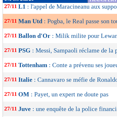
de
27/11
L1
: l'appel de Maracineanu aux suppo
lecture
27/11
Man Utd
: Pogba, le Real passe son to
OK
27/11
Ballon d'Or
: Milik milite pour Lew
27/11
PSG
: Messi, Sampaoli réclame de la 
27/11
Tottenham
: Conte a prévenu ses joue
27/11
Italie
: Cannavaro se méfie de Ronald
27/11
OM
: Payet, un expert ne doute pas
27/11
Juve
: une enquête de la police financi