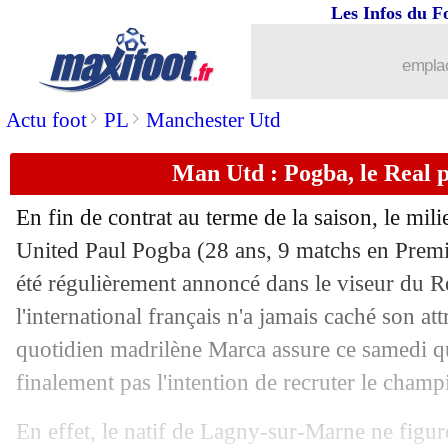
Les Infos du F
27/11
Real
: Vinicius, le message d'Ancelotti
emplac
27/11
Milan
: Pioli confirme le retour de M
>
>
Actu foot
PL
Manchester Utd
27/11
Ang.
: Liverpool se balade contre So
Man Utd : Pogba, le Real p
27/11
VIDEO
: Håland est de retour... et ma
En fin de contrat au terme de la saison, le mil
27/11
All.
: Dortmund renverse Wolfsbourg !
United Paul Pogba (28 ans, 9 matchs en Premie
été régulièrement annoncé dans le viseur du R
27/11
Monaco
: après la Real, Kovac évoqu
l'international français n'a jamais caché son at
quotidien madrilène Marca assure ce samedi q
27/11
Lyon
: Denayer très clair sur son aveni
finalement pas l'intention de recruter le cha
27/11
OL-OM
: les Lyonnais appréhendent 
En effet, le natif de Lagny-sur-Marne ne figur