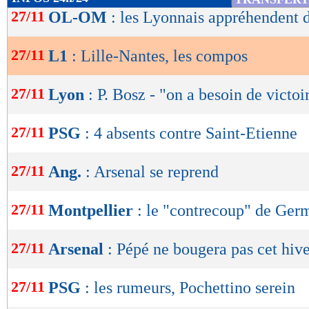
23/11
Vict.
1-0
Indice MF: 62/100
de
27/11
OL-OM
: les Lyonnais appréhendent 
buts
marqués/match
19/11
Nul
2-2
lecture
06/11
Nul
1-1
1,36
1,15 -
02/11
Vict.
1-2
27/11
L1
: Lille-Nantes, les compos
29/10
Déf.
2-1
OK
buts
encaissés/match
1,20
- 1,36
statistiques toutes compétitions con
27/11
Lyon
: P. Bosz - "on a besoin de victoi
Lu 3.486 fois
- Romain Rigaux -
27/11
PSG
: 4 absents contre Saint-Etienne
27/11
Ang.
: Arsenal se reprend
27/11
Montpellier
: le "contrecoup" de Ger
27/11
Arsenal
: Pépé ne bougera pas cet hiv
27/11
PSG
: les rumeurs, Pochettino serein