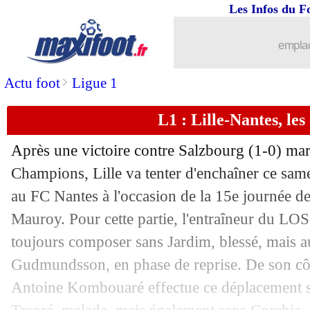
Les Infos du F
27/11
L1
: Nice-Metz, les compos
emplac
27/11
Ita.
: l'Atalanta replonge la Juve dans 
>
Actu foot
Ligue 1
27/11
Montpellier
: la piste Ferhat encore à 
L1 : Lille-Nantes, le
27/11
OM
: Payet présent contre Troyes, pa
Après une victoire contre Salzbourg (1-0) mar
27/11
Nantes
: le héros Lafont savoure
Champions, Lille va tenter d'enchaîner ce sam
au FC Nantes à l'occasion de la 15e journée de
27/11
Lille
: B. André - "un match de merde
Mauroy. Pour cette partie, l'entraîneur du L
toujours composer sans Jardim, blessé, mais a
27/11
Nantes
: Moutoussamy a presque des r
Gudmundsson, en phase de reprise. De son côt
Antoine Kombouaré effectue ce déplacement s
27/11
L1
: Lille 1-1 Nantes (fini)