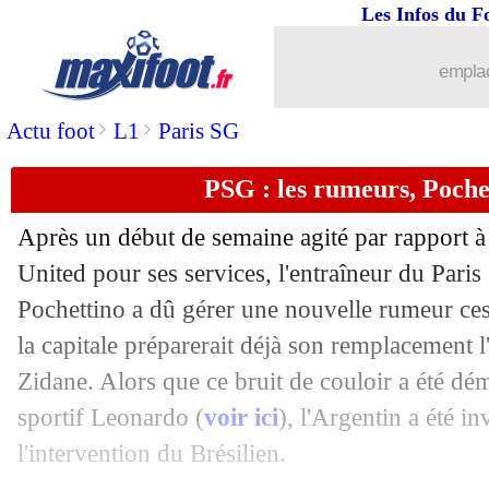
Les Infos du F
27/11
Nantes
: Moutoussamy a presque des r
emplac
27/11
L1
: Lille 1-1 Nantes (fini)
>
>
Actu foot
L1
Paris SG
27/11
OM
: une sanction financière pour Ka
PSG : les rumeurs, Poche
27/11
Real
: Vinicius, le message d'Ancelotti
Après un début de semaine agité par rapport à 
27/11
Milan
: Pioli confirme le retour de M
United pour ses services, l'entraîneur du Pari
Pochettino a dû gérer une nouvelle rumeur ces 
27/11
Ang.
: Liverpool se balade contre So
la capitale préparerait déjà son remplacement 
Zidane. Alors que ce bruit de couloir a été dém
27/11
VIDEO
: Håland est de retour... et ma
sportif Leonardo (
voir ici
), l'Argentin a été in
l'intervention du Brésilien.
27/11
All.
: Dortmund renverse Wolfsbourg !