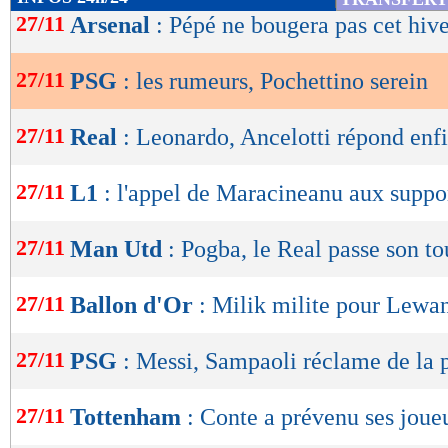
de
27/11
Arsenal
: Pépé ne bougera pas cet hiv
lecture
27/11
PSG
: les rumeurs, Pochettino serein
OK
27/11
Real
: Leonardo, Ancelotti répond enf
27/11
L1
: l'appel de Maracineanu aux suppo
27/11
Man Utd
: Pogba, le Real passe son to
27/11
Ballon d'Or
: Milik milite pour Lew
27/11
PSG
: Messi, Sampaoli réclame de la 
27/11
Tottenham
: Conte a prévenu ses joue