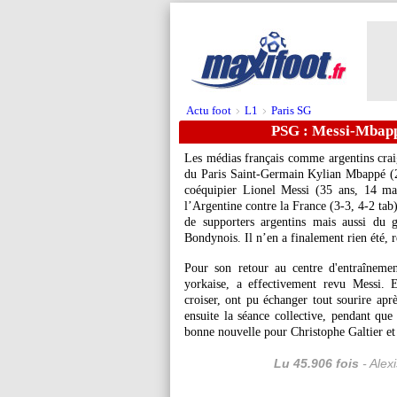
Actu foot
L1
Paris SG
>
>
PSG : Messi-Mbappé
Les médias français comme argentins craign
du Paris Saint-Germain Kylian Mbappé (24
coéquipier Lionel Messi (35 ans, 14 mat
l’Argentine contre la France (3-3, 4-2 ta
de supporters argentins mais aussi du 
Bondynois. Il n’en a finalement rien été, r
Pour son retour au centre d'entraîneme
yorkaise, a effectivement revu Messi. 
croiser, ont pu échanger tout sourire apr
ensuite la séance collective, pendant que 
bonne nouvelle pour Christophe Galtier et 
Lu 45.906 fois
- Alex