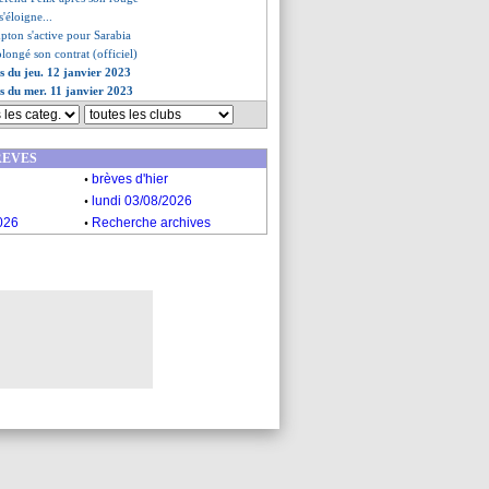
s'éloigne...
ton s'active pour Sarabia
longé son contrat (officiel)
es du jeu. 12 janvier 2023
es du mer. 11 janvier 2023
REVES
.
brèves d'hier
.
lundi 03/08/2026
.
026
Recherche archives