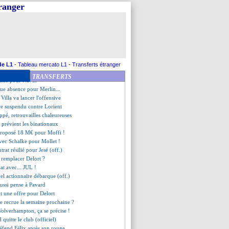
champs, un "respect mutuel"
tranger
se à Da Silva
€ pour Milinkovic-Savic ?
ient Todibo
n terminée pour Van de Beek
endu pour moins de 10 M€ ?
ttendu à Saint-Etienne
, le club réagit au verdict
de L1
-
Tableau mercato L1
-
Transferts étranger
econnu non-coupable de 6 viols
TRANSFERTS
 calme pour Navas
gue absence pour Merlin...
Villa va lancer l'offensive
re suspendu contre Lorient
pé, retrouvailles chaleureuses
 prévient les binationaux
proposé 18 M€ pour Moffi !
avec Schalke pour Mollet !
ntrat résilié pour Jesé (off.)
 remplacer Delort ?
iat avec... JUL !
el actionnaire débarque (off.)
aussi pense à Pavard
it une offre pour Delort
e recrue la semaine prochaine ?
Wolverhampton, ça se précise !
 quitte le club (officiel)
défend Félix après son rouge