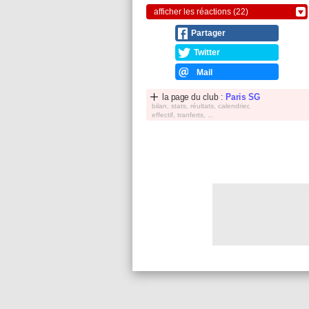
afficher les réactions (22)
Partager
Twitter
Mail
la page du club :
Paris SG
bilan, stats, réultats, calendrier,
effectif, tranferts, ...