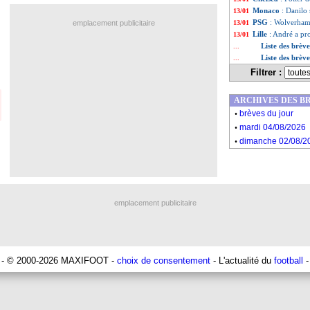
Monaco
: Danilo 
13/01
PSG
: Wolverhamp
emplacement publicitaire
13/01
Lille
: André a pro
13/01
Liste des brèv
...
Liste des brèv
...
Filtrer :
ARCHIVES DES B
.
brèves du jour
.
mardi 04/08/2026
.
dimanche 02/08/2
emplacement publicitaire
- © 2000-2026 MAXIFOOT -
choix de consentement
- L'actualité du
football
-