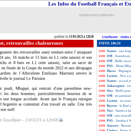
EdF
: Zidane-Des
13/01
Les Infos du Football Français et E
Lyon
: Nantes pen
13/01
Newcastle
: 60 M
13/01
emplacement publicitaire
Nice
: le club ret
13/01
Man Utd
: saiso
13/01
PSG
: Sarabia v
13/01
Nantes
: Bamba a
13/01
publié le
13/01/2023 à 12h58
Man City
: Mendy
13/01
LiveScore
-
clubs 
Justice
: Mendy r
13/01
, retrouvailles chaleureuses
INFOS 24h/24
PSG
: c'est très
13/01
Nantes
: une lon
13/01
aient des retrouvailles assez tendues entre l’attaquant
OM
: Guendouzi, 
13/01
 ans, 16 matchs et 13 buts en L1 cette saison) et son
OM
: Bailly enco
13/01
chs et 8 buts en L1 cette saison), suite au sacre de
PSG
: Messi-Mbap
13/01
b) en finale de la Coupe du monde 2022 et aux dérapages
Maroc
: Regragui
13/01
gardien de l’Albiceleste Emiliano Martinez envers le
Lorient
: Nice a 
13/01
évèle le journal Le Parisien.
Nantes
: accord 
13/01
Ankaragücü
: co
13/01
nt jeudi, Mbappé, qui rentrait d'une parenthèse new-
Nice
: Moffi pour
13/01
Et les deux hommes, particulièrement heureux de se
OM
: un partenar
13/01
ès une longue accolade. Avant que le Français rejoigne
Lorient
: un nouv
13/01
l'Argentin se contentait d'un travail en salle. Une très
Bayern
: le Real 
13/01
son staff.
Nice
: Nantes a fa
13/01
OM
: une nouvell
13/01
is Goudlijian - 13/01/23 à 12h58
PSG
: Sarabia à 
13/01
Auxerre
: Bernard
13/01
Chelsea
: Potter 
13/01